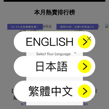
之外，好檬鈣也添加維生素D3、維生素k2-7、雪印MBP牛奶蛋
四項
白，多種複方加強鈣質吸收率與利用率！產品成分：檸檬酸鈣
一組
本月熱賣排行榜
315.1毫克鎂 157.5毫克維生素D3 60 IU維生素K2-7 18毫克北海
近50
道 雪印MBP牛奶蛋白 13.5毫克食用方式：每天1-3包，生理期
菌完
前保養每天1-2包。幫助減緩生理痛，生理期前一週每天2-3
莓和
82.9%女性爽暢有感！
限時95折，任選2件再省3%
包。
密專
×
PRO
劑量
維，
物，
衡。 
Va
產生
菌 
低復發
【好清爽】500億蔓
【好好睡】飛航模
可抗多
越莓益生菌（30
式膠囊（60顆）
有抑制
顆）
NT$1,400
NT$1,580
力、