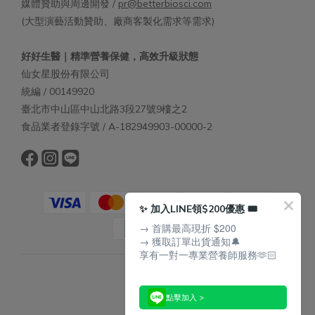
媒體贊助與周邊開發 /
pr@betterbiosci.com
(大型演藝活動贊助、廠商客製化需求等需求)
好好生醫｜精準營養保健，高效升級狀態
仙女星股份有限公司
統編 / 00149920
臺北市中山區中山北路3段27號9樓之2
食品業者登錄字號 / A-182949903-00000-2
✨ 加入LINE領$200優惠 🎟️
→ 首購最高現折 $200
→ 獲取訂單出貨通知🔔
享有一對一專業營養師服務🫶🏻
$
TWD
點擊加入 >