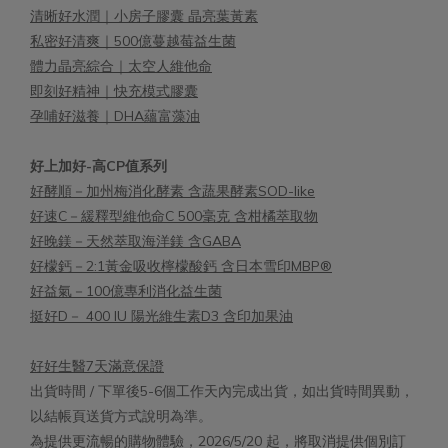
清晰好水潤｜小房子膠囊 晶亮葉黃素
私密好清爽｜500億蔓越莓益生菌
體力晶亮綜合｜太空人維他命
即刻好精神｜快充模式膠囊
孕哺好滋養｜DHA蘊富藻油
好上加好-高CP值系列
好酵順－加州梅消化酵素 含蔬果酵素SOD-like
好速C－緩釋型維他命C 500毫克 含柑橘萃取物
好晚鎂－天然萃取海洋鎂 含GABA
好檬鈣－2:1黃金吸收檸檬酸鈣 含日本雪印MBP®
好益氣－100億專利消化益生菌
挺好D－ 400 IU 陽光維生素D3 含印加果油
好好生醫7天滿意保證
出貨時間 / 下單後5-6個工作天內完成出貨，如出貨時間異動，
以結帳頁送貨方式說明為準。
為提供更流暢的購物體驗，2026/5/20 起，將取消提供個別訂