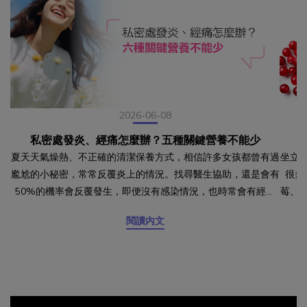
2026-06-08
私密處發炎、經痛怎麼辦？五種關鍵營養不能少
夏天天氣燥熱、不正確的清潔保養方式，相信許多女孩都曾有過
坐立
尷尬的小秘密，常常反覆炎上的情況。找尋醫生協助，還是會有
很多
50%的機率會反覆發生，即便沒有感染情況，也時常會有經痛
莓、
的例行性困擾，其實除了尋求專業協助，更該從飲食來下手！幫
露醣
閱讀內文
助改善經痛的關鍵營養 一、二、黃金比例 鈣鎂比如果經痛嚴
炎，
重，當然還是建議尋找專業醫師了解原因，但現在研究也有提供
防作
幫助減緩的方法，在生理期前一週補充比例2:1的鈣與鎂，可以
此蔓
幫助減少子宮經攣、降低疼痛強度。幫助私密健康的關鍵營
便將
養 三、水分攝取攝取足夠的水分能帶來正常的排尿量和排尿頻
為免