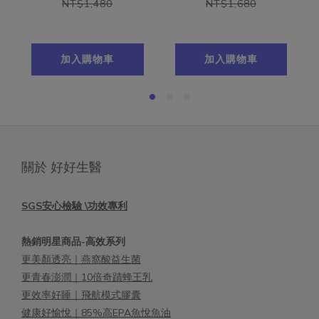
NT$1,480
NT$1,680
從生
方，
加入購物車
加入購物車
關於 好好生醫
SGS安心檢驗 \功效專利
熱銷明星商品-高效系列
更美顏透亮｜燕窩酸益生菌
更青春澎潤｜10倍奇蹟蜂王乳
更效率好睡｜飛航模式膠囊
健康好愉悅｜85%高EPA魚悅魚油