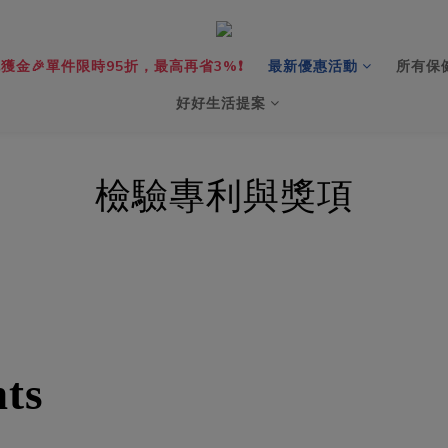
獲金🎉單件限時95折，最高再省3%❗️
最新優惠活動
所有保
好好生活提案
檢驗專利與獎項
nts