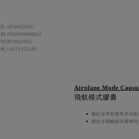
(JP4401617)
(FR2899065B1)
2874827B1)
(US7132118)
Airplane Mode Capsu
飛航模式膠囊
番紅花萃取西班牙功效專利 
複合甘胺酸鎂美國專利 (U