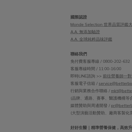
國際認證
Monde Selection 世界品質評鑑
A.A. 無添加驗證
A.A. 全球純粹品味評鑑
聯絡我們
免付費客服專線 / 0800-202-632
客服專線時間 / 11:00-16:00
即時LINE諮詢 >>
前往營養師一對
客服電子信箱 /
service@betterbi
行銷與業務合作聯絡 /
mkt@bette
(品牌、通路、賽事、醫護機構等合
媒體贊助與周邊開發 /
pr@betterb
(大型演藝活動贊助、廠商客製化
好好生醫｜精準營養保健，高效