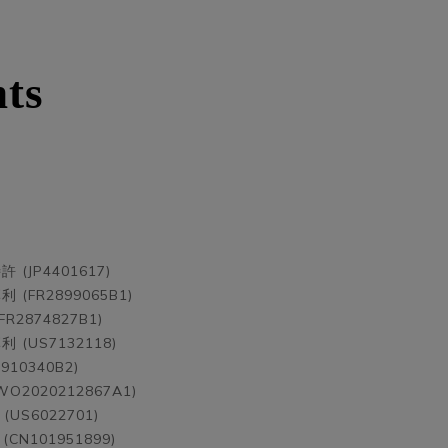
nts
(JP4401617)
(FR2899065B1)
2874827B1)
(US7132118)
10340B2)
WO2020212867A1)
US6022701)
CN101951899)