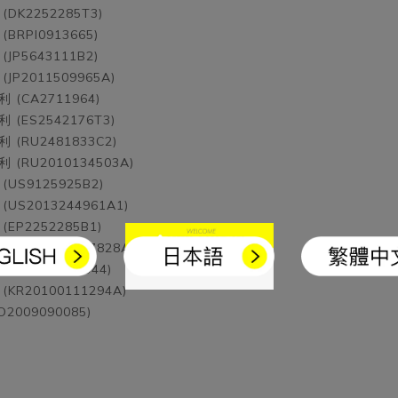
DK2252285T3)
RPI0913665)
P5643111B2)
P2011509965A)
(CA2711964)
(ES2542176T3)
(RU2481833C2)
(RU2010134503A)
US9125925B2)
US2013244961A1)
EP2252285B1)
(MX2010007828A)
AU2009204944)
R20100111294A)
2009090085)