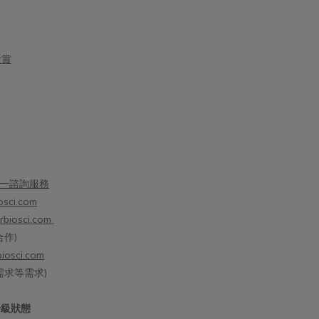
大賞
一諮詢服務
osci.com
rbiosci.com
作)
iosci.com
需求等需求)
升級狀態