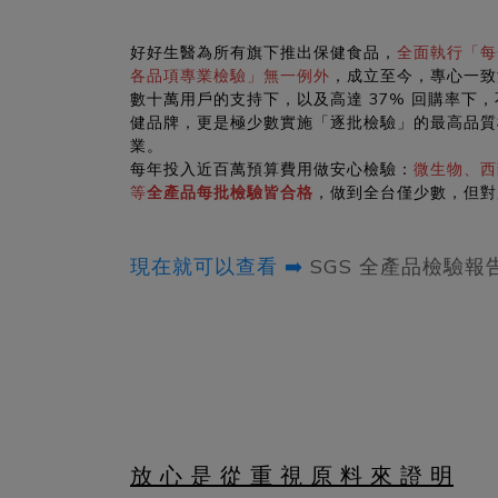
好好生醫為所有旗下推出保健食品，
全面執行「每
各品項專業檢驗」無一例外
，成立至今，專心一致
數十萬用戶的支持下，以及高達 37% 回購率下
健品牌，更是極少數實施「逐批檢驗」的最高品質
業。
每年投入近百萬預算費用做安心檢驗：
微生物、西
等
全產品每批檢驗皆合格
，做到全台僅少數，但對
現在就可以查看 ➡️
SGS 全產品檢驗報
放 心 是 從 重 視 原 料 來 證 明