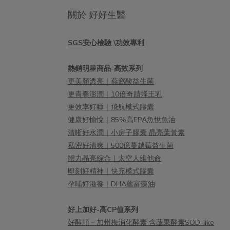
關於 好好生醫
SGS安心檢驗 \功效專利
熱銷明星商品-高效系列
更美顏透亮｜燕窩酸益生菌
更青春澎潤｜10倍奇蹟蜂王乳
更效率好睡｜飛航模式膠囊
健康好愉悅｜85%高EPA魚悅魚油
清晰好水潤｜小房子膠囊 晶亮葉黃素
私密好清爽｜500億蔓越莓益生菌
體力晶亮綜合｜太空人維他命
即刻好精神｜快充模式膠囊
孕哺好滋養｜DHA蘊富藻油
好上加好-高CP值系列
好酵順－加州梅消化酵素 含蔬果酵素SOD-like