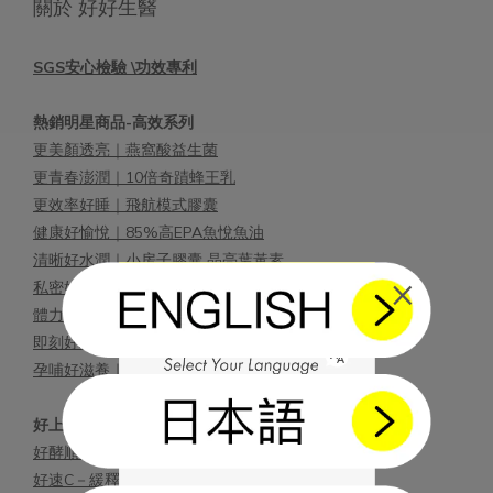
關於 好好生醫
SGS安心檢驗 \功效專利
熱銷明星商品-高效系列
更美顏透亮｜燕窩酸益生菌
更青春澎潤｜10倍奇蹟蜂王乳
更效率好睡｜飛航模式膠囊
健康好愉悅｜85%高EPA魚悅魚油
清晰好水潤｜小房子膠囊 晶亮葉黃素
×
私密好清爽｜500億蔓越莓益生菌
體力晶亮綜合｜太空人維他命
即刻好精神｜快充模式膠囊
孕哺好滋養｜DHA蘊富藻油
好上加好-高CP值系列
好酵順－加州梅消化酵素 含蔬果酵素SOD-like
好速C－緩釋型維他命C 500毫克 含柑橘萃取物