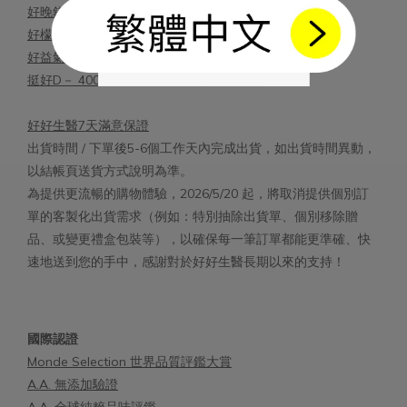
好晚鎂－天然萃取海洋鎂 含GABA
好檬鈣－2:1黃金吸收檸檬酸鈣 含日本雪印MBP®
好益氣－100億專利消化益生菌
挺好D－ 400 IU 陽光維生素D3 含印加果油
好好生醫7天滿意保證
出貨時間 / 下單後5-6個工作天內完成出貨，如出貨時間異動，
以結帳頁送貨方式說明為準。
為提供更流暢的購物體驗，2026/5/20 起，將取消提供個別訂
單的客製化出貨需求（例如：特別抽除出貨單、個別移除贈
品、或變更禮盒包裝等），以確保每一筆訂單都能更準確、快
速地送到您的手中，感謝對於好好生醫長期以來的支持！
國際認證
Monde Selection 世界品質評鑑大賞
A.A. 無添加驗證