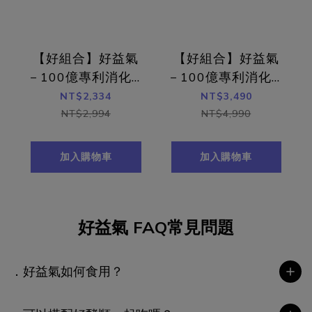
【好組合】好益氣
【好組合】好益氣
－100億專利消化益
－100億專利消化益
生菌＿6入組（180
生菌＿10入組
NT$2,334
NT$3,490
顆）
（300顆）
NT$2,994
NT$4,990
加入購物車
加入購物車
好益氣 FAQ常見問題
．好益氣如何食用？