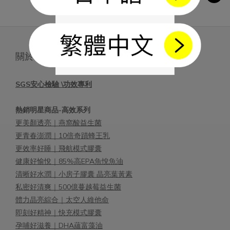
關於 好好生醫
SGS安心檢驗 \功效專利
熱銷明星商品-高效系列
更美顏透亮｜燕窩酸益生菌
更青春澎潤｜10倍奇蹟蜂王乳
更效率好睡｜飛航模式膠囊
健康好愉悅｜85%高EPA魚悅魚油
清晰好水潤｜小房子膠囊 晶亮葉黃素
私密好清爽｜500億蔓越莓益生菌
體力晶亮綜合｜太空人維他命
即刻好精神｜快充模式膠囊
孕哺好滋養｜DHA蘊富藻油