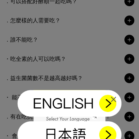
．可以搭配好酵順一起吃嗎？
．怎麼樣的人需要吃？
．誰不能吃？
・吃全素的人可以吃嗎？
．益生菌菌數不是越高越好嗎？
×
・ 能不能跟藥物一起吃？
．有在吃抗生素的話，還可以吃好益氣嗎？
・ 會不會有副作用？