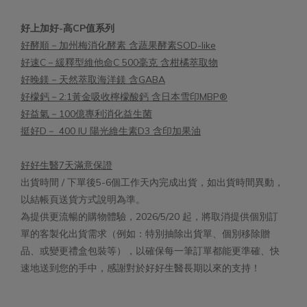
好上加好-高CP值系列
好酵順－加州梅消化酵素 含蔬果酵素SOD-like
好速C－緩釋型維他命C 500毫克 含柑橘萃取物
好晚鎂－天然萃取海洋鎂 含GABA
好檬鈣－2:1黃金吸收檸檬酸鈣 含日本雪印MBP®
好益氣－100億專利消化益生菌
挺好D－ 400 IU 陽光維生素D3 含印加果油
好好生醫7天滿意保證
出貨時間 / 下單後5-6個工作天內完成出貨，如出貨時間異動，
以結帳頁送貨方式說明為準。
為提供更流暢的購物體驗，2026/5/20 起，將取消提供個別訂
單的客製化出貨需求（例如：特別抽除出貨單、個別移除贈
品、或變更禮盒包裝等），以確保每一筆訂單都能更準確、快
速地送到您的手中，感謝對於好好生醫長期以來的支持！