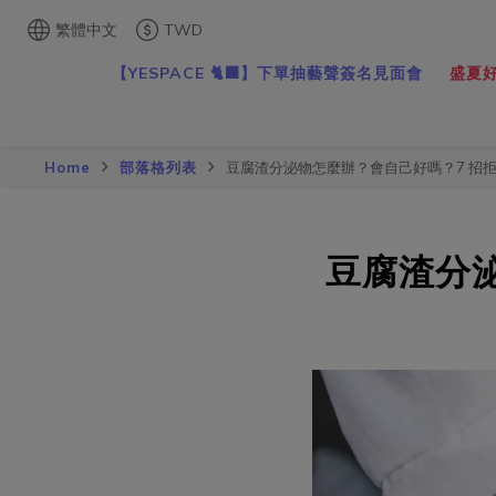
繁體中文
TWD
【YESPACE 🐈‍⬛】下單抽藝聲簽名見面會
盛夏好
Home
部落格列表
豆腐渣分泌物怎麼辦？會自己好嗎？7 招
豆腐渣分