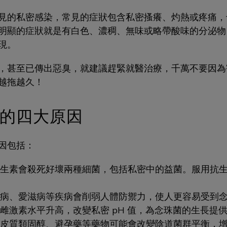
見的私密感染，常見的症狀包含私密搔癢、灼熱或疼痛，
明顯的症狀就是有白色、濃稠、無味或略帶酸味的分泌物
現。
，甚至已傳出惡臭，就建議趕緊就醫治療，千萬不要因為
越拖越久！
的四大原因
因包括：
生素會殺死好壞兩種細菌，包括私密中的益菌。服用抗
病、愛滋病等疾病會削弱人體防禦力，使人更容易受到
雌激素水平升高，改變私密 pH 值，為念珠菌的生長提
皮質類固醇、避孕藥等藥物可能會改變陰道菌群平衡，