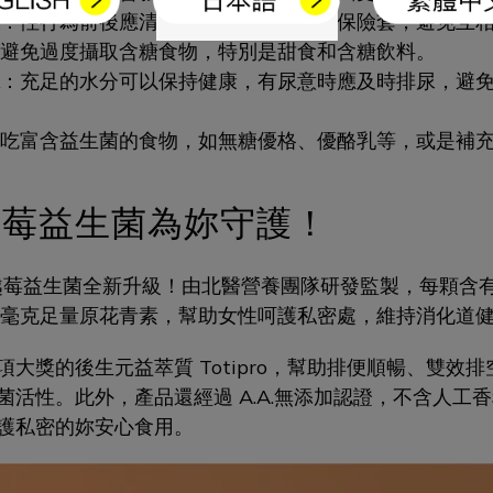
：性行為前後應清洗乾淨，並正確使用保險套，避免互
避免過度攝取含糖食物，特別是甜食和含糖飲料。
：充足的水分可以保持健康，有尿意時應及時排尿，避
吃富含益生菌的食物，如無糖優格、優酪乳等，或是補
蔓越莓益生菌為妳守護！
蔓越莓益生菌全新升級！由北醫營養團隊研發監製，每顆含有 
6毫克足量原花青素，幫助女性呵護私密處，維持消化道
大獎的後生元益萃質 Totipro，幫助排便順暢、雙效
菌活性。此外，產品還經過 A.A.無添加認證，不含人工
護私密的妳安心食用。