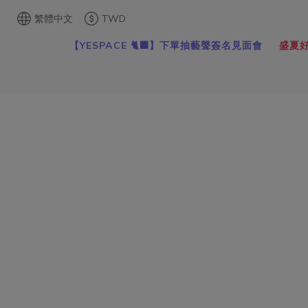
繁體中文
TWD
【YESPACE 🐈‍⬛】下單抽藝聲簽名見面會
盛夏好