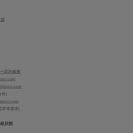
大賞
一諮詢服務
osci.com
rbiosci.com
作)
iosci.com
需求等需求)
升級狀態