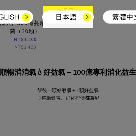
清爽】500億蔓越莓益生
菌（30顆）
NT$1,400
NT$1,480
順暢消消氣💧好益氣－100億專利消化益
飯後一顆好酵順＋1顆好益氣
→整腸健胃、消化排便都兼顧