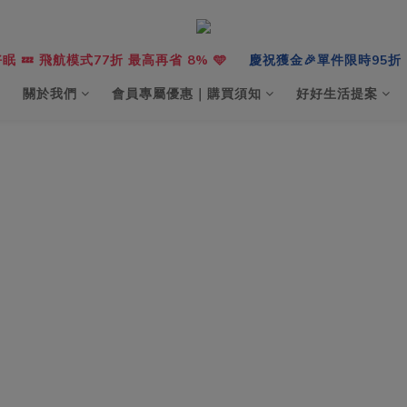
眠 💤 飛航模式77折 最高再省 8% 🩵
慶祝獲金🎉單件限時95折，
關於我們
會員專屬優惠｜購買須知
好好生活提案