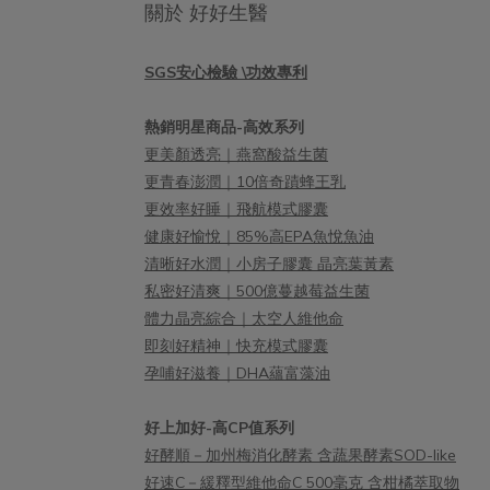
關於 好好生醫
SGS安心檢驗 \功效專利
熱銷明星商品-高效系列
更美顏透亮｜燕窩酸益生菌
更青春澎潤｜10倍奇蹟蜂王乳
更效率好睡｜飛航模式膠囊
健康好愉悅｜85%高EPA魚悅魚油
清晰好水潤｜小房子膠囊 晶亮葉黃素
私密好清爽｜500億蔓越莓益生菌
體力晶亮綜合｜太空人維他命
即刻好精神｜快充模式膠囊
孕哺好滋養｜DHA蘊富藻油
好上加好-高CP值系列
好酵順－加州梅消化酵素 含蔬果酵素SOD-like
好速C－緩釋型維他命C 500毫克 含柑橘萃取物