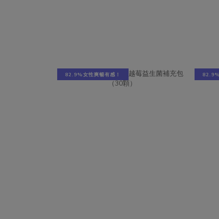
82.9%女性爽暢有感！
82.