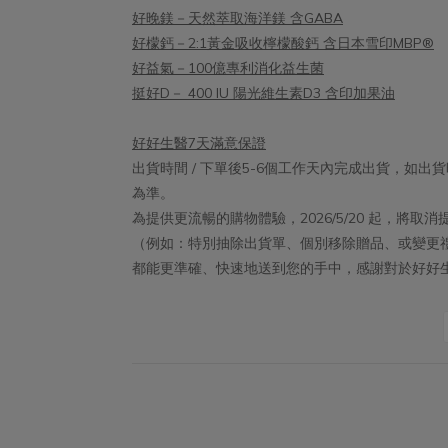
好晚鎂－天然萃取海洋鎂 含GABA
好檬鈣－2:1黃金吸收檸檬酸鈣 含日本雪印MBP®
好益氣－100億專利消化益生菌
挺好D－ 400 IU 陽光維生素D3 含印加果油
好好生醫7天滿意保證
出貨時間 / 下單後5-6個工作天內完成出貨，如
為準。
為提供更流暢的購物體驗，2026/5/20 起，將
（例如：特別抽除出貨單、個別移除贈品、或變更
都能更準確、快速地送到您的手中，感謝對於好好