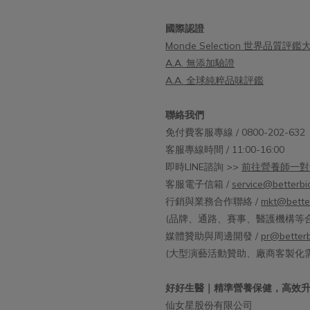
國際認證
Monde Selection 世界品質評鑑
A.A. 無添加驗證
A.A. 全球純粹品味評鑑
聯絡我們
免付費客服專線 / 0800-202-632
客服專線時間 / 11:00-16:00
即時LINE諮詢 >>
前往營養師一對
客服電子信箱 /
service@betterbi
行銷與業務合作聯絡 /
mkt@bette
(品牌、通路、賽事、醫護機構等合
媒體贊助與周邊開發 /
pr@betterb
(大型演藝活動贊助、廠商客製化
好好生醫｜精準營養保健，高效
仙女星股份有限公司