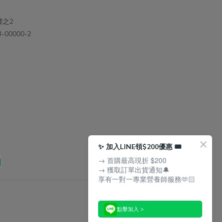
樓之2
00000-2
✨ 加入LINE領$200優惠 🎟️
→ 首購最高現折 $200
→ 獲取訂單出貨通知🔔
享有一對一專業營養師服務🫶🏻
點擊加入 >