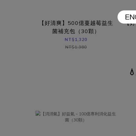
【好清爽】500億蔓越莓益生
【好
菌補充包（30顆）
NT$1,320
NT$1,380
