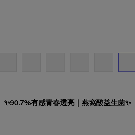
✨90.7%有感青春透亮｜燕窩酸益生菌✨