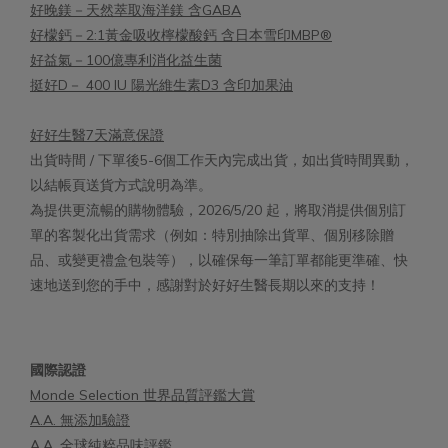
好晚鎂－天然萃取海洋鎂 含GABA
好檬鈣－2:1黃金吸收檸檬酸鈣 含日本雪印MBP®
好益氣－100億專利消化益生菌
挺好D－ 400 IU 陽光維生素D3 含印加果油
好好生醫7天滿意保證
出貨時間 / 下單後5-6個工作天內完成出貨，如出貨時間異動，
以結帳頁送貨方式說明為準。
為提供更流暢的購物體驗，2026/5/20 起，將取消提供個別訂
單的客製化出貨需求（例如：特別抽除出貨單、個別移除贈
品、或變更禮盒包裝等），以確保每一筆訂單都能更準確、快
速地送到您的手中，感謝對於好好生醫長期以來的支持！
國際認證
Monde Selection 世界品質評鑑大賞
A.A. 無添加驗證
A.A. 全球純粹品味評鑑