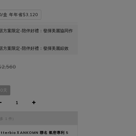
0/盒 年年省$3,120
居方案限定-陪伴好禮：發揮美麗協同作
居方案限定-陪伴好禮：發揮美麗綜效
2,560
0天
多 1 件)
etterbioＸANKOMN 聯名 氣密專利 5