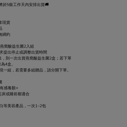
將於5個工作天內安排出貨🚚
拿現貨
品
無綁約
：燕窩酸益生菌2入組
求提出停止或調整出貨時間 
為1，則一次出貨燕窩酸益生菌2盒；若下單
量為4盒。
出現一組，若需要多組贈品，請分開下單。
菌
週有感養顏⭐
起床或睡前都適合
白等美容產品，一次1~2包