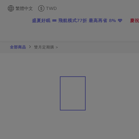
繁體中文
TWD
盛夏好眠 💤 飛航模式77折 最高再省 8% 🩵
慶祝
全部商品
雙月定期購 >