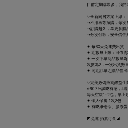
目前定期購眾多，我們
✨全新同居方案上線：
⇢不用再等預購，每次
⇢訂購越久，享更多贈
⇢分次付款，安全信任
✦ 每60天免運費出貨
✦ 期數無上限：可依需
✦ 一次下單商品數量
次數為2，一次出貨數
✦ 同期訂單之贈品僅
✨完美必備燕窩酸益生
⭐90.7%試吃有感，4
每天空腹1~2包，早上
✦ 懶人保養 1次2包
✦ 有吃維他命、膠原蛋
◤免運 奶素可食◢