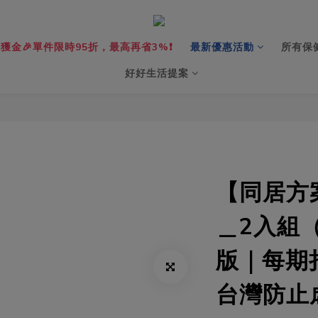
獲金🎉單件限時95折，最高再省3%❗️
最新優惠活動
所有保
好好生活提案
【同居方
＿2入組
版｜每期捐
台灣防止