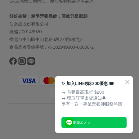
(大型演藝活動贊助、廠商客製化需求等需求)
好好生醫｜精準營養保健，高效升級狀態
仙女星股份有限公司
統編 / 00149920
臺北市中山區中山北路3段27號9樓之2
食品業者登錄字號 / A-182949903-00000-2
✨ 加入LINE領$200優惠 🎟️
→ 首購最高現折 $200
→ 獲取訂單出貨通知🔔
享有一對一專業營養師服務🫶🏻
$
TWD
點擊加入 >