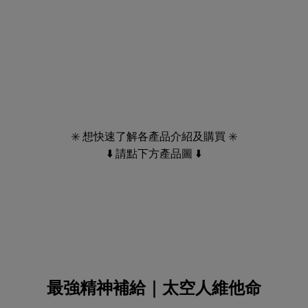
✳️ 想快速了解各產品介紹及購買 ✳️
⬇️ 請點下方產品圖 ⬇️
最強精神補給｜太空人維他命