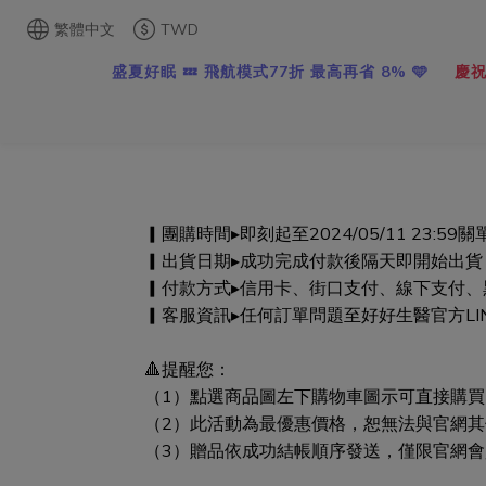
繁體中文
TWD
盛夏好眠 💤 飛航模式77折 最高再省 8% 🩵
慶祝
▎團購時間▸即刻起至2024/05/11 23:59關
▎出貨日期▸成功完成付款後隔天即開始出貨
▎
付款方式▸信用卡、街口支付、線下支付、
▎客服資訊▸任何訂單問題至好好生醫官方LI
🔺提醒您：
（1）點選商品圖左下購物車圖示可直接購
（
2）此活動為最優惠價格，恕無法與官網
（3）
贈品依成功結帳順序發送，僅限官網會