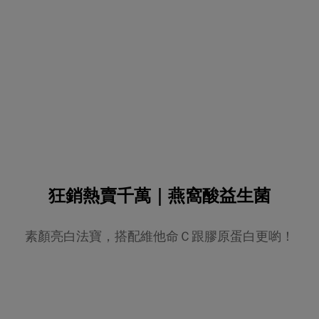
狂銷熱賣千萬｜燕窩酸益生菌
素顏亮白法寶，搭配維他命Ｃ跟膠原蛋白更喲！