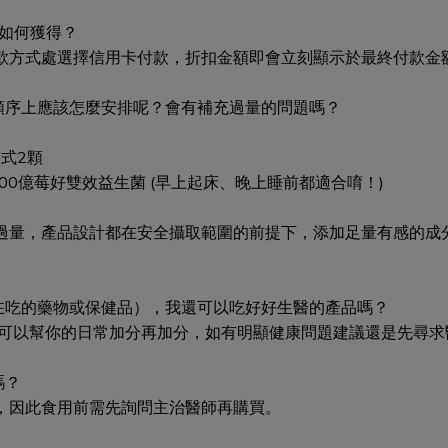
要如何獲得？
款方式處選擇信用卡付款，折扣金額即會立刻顯示於最終付款金
順序上應該怎麼安排呢？會有補充過量的問題嗎？
式2顆
00億莓好雙效益生菌 (早上起床、晚上睡前都適合唷！)
過量，產品設計都在安全攝取範圍的前提下，添加足量有感的成
正在吃的藥物或保健品），我還可以吃好好生醫的產品嗎？
品可以幫你的日常加分再加分，如有明顯健康問題建議還是先尋求
嗎？
，因此食用前需先詢問主治醫師再購買。