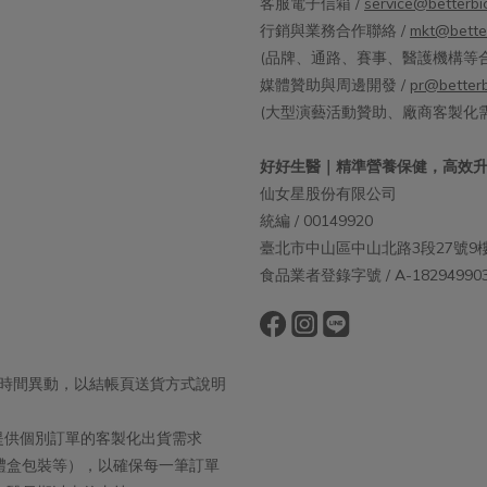
客服電子信箱 /
service@betterbi
行銷與業務合作聯絡 /
mkt@bette
(品牌、通路、賽事、醫護機構等合
媒體贊助與周邊開發 /
pr@betterb
(大型演藝活動贊助、廠商客製化
好好生醫｜精準營養保健，高效
仙女星股份有限公司
統編 / 00149920
臺北市中山區中山北路3段27號9
食品業者登錄字號 / A-182949903-
出貨時間異動，以結帳頁送貨方式說明
取消提供個別訂單的客製化出貨需求
禮盒包裝等），以確保每一筆訂單