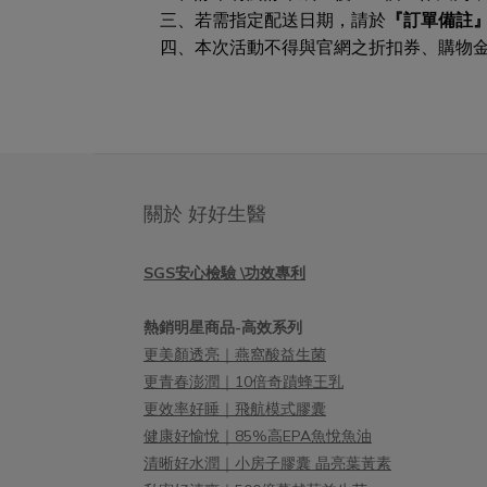
三、若需指定配送日期，請於
『訂單備註
四、本次活動不得與官網之折扣券、購物
關於 好好生醫
SGS安心檢驗 \功效專利
熱銷明星商品-高效系列
更美顏透亮｜燕窩酸益生菌
更青春澎潤｜10倍奇蹟蜂王乳
更效率好睡｜飛航模式膠囊
健康好愉悅｜85%高EPA魚悅魚油
清晰好水潤｜小房子膠囊 晶亮葉黃素