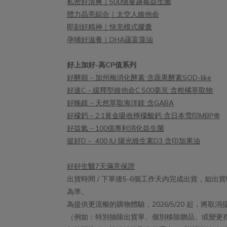
私密好清爽｜500億蔓越莓益生菌
體力晶亮綜合｜太空人維他命
即刻好精神｜快充模式膠囊
孕哺好滋養｜DHA蘊富藻油
好上加好-高CP值系列
好酵順－加州梅消化酵素 含蔬果酵素SOD-like
好速C－緩釋型維他命C 500毫克 含柑橘萃取物
好晚鎂－天然萃取海洋鎂 含GABA
好檬鈣－2:1黃金吸收檸檬酸鈣 含日本雪印MBP®
好益氣－100億專利消化益生菌
挺好D－ 400 IU 陽光維生素D3 含印加果油
好好生醫7天滿意保證
出貨時間 / 下單後5-6個工作天內完成出貨，如
為準。
為提供更流暢的購物體驗，2026/5/20 起，將
（例如：特別抽除出貨單、個別移除贈品、或變更