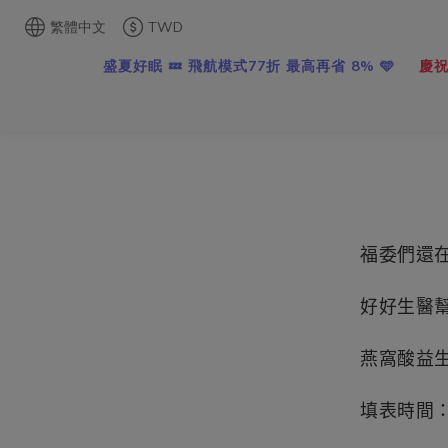
繁體中文
TWD
盛夏好眠 💤 飛航模式77折 最高再省 8% 🩵
慶祝