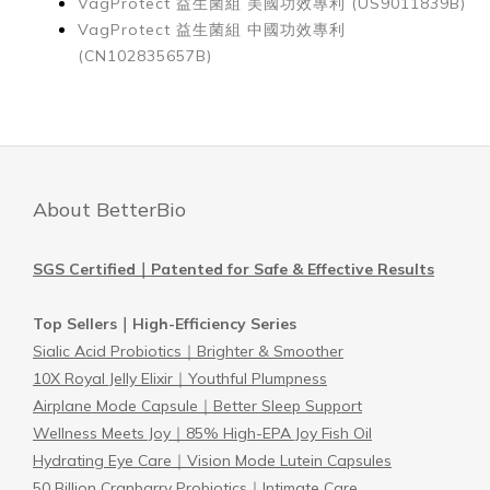
VagProtect 益生菌組
美國功效專利 (US9011839B)
VagProtect 益生菌組
中國功效專利
(CN102835657B)
About BetterBio
SGS Certified｜Patented for Safe & Effective Results
Top Sellers｜High-Efficiency Series
Sialic Acid Probiotics｜Brighter & Smoother
10X Royal Jelly Elixir｜Youthful Plumpness
Airplane Mode Capsule｜Better Sleep Support
Wellness Meets Joy｜85% High-EPA Joy Fish Oil
Hydrating Eye Care｜Vision Mode Lutein Capsules
50 Billion Cranbarry Probiotics｜Intimate Care