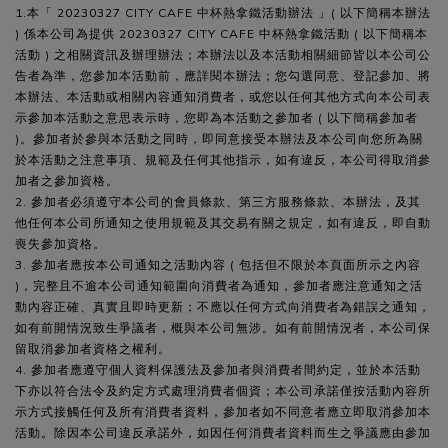
1.本「 20230327 CITY CAFE 中杯熱拿鐵活動辦法 」( 以下簡稱本辦法
) 係本公司為提供 20230327 CITY CAFE 中杯熱拿鐵活動 ( 以下簡稱本
活動 ) 之相關資訊及辦理辦法；本辦法以及本活動相關細節皆以本公司公
告者為準，您參加本活動前，應詳閱本辦法；您勾選同意、登記參加、將
本辦法、本活動或相關內容通知消費者，或您以任何其他方式向本公司表
示參加本活動之意思表示時，您即為本活動之參加者 ( 以下簡稱參加者
)。參加者於參與本活動之同時，即同意接受本辦法及本公司向您所為關
於本活動之注意事項、規範及任何其他指示，如有違反，本公司得取消參
加者之參加資格。
2. 參加者必須遵守本公司的會員條款、第三方服務條款、本辦法，及其
他任何本公司所通知之使用規範及其交易有關之規定，如有違反，即自動
喪失參加資格。
3. 參加者應按本公司通知之活動內容 ( 包括但不限於本頁面所示之內容
)，完整且不逾本公司通知範圍向消費者為通知，參加者應注意通知之活
動內容正確、真實且即時更新；不應以任何方式向消費者為錯誤之通知，
如有前開情況致生爭議者，概與本公司無涉。如有前開情況者，本公司保
留取消參加者資格之權利。
4. 參加者應遵守個人資料保護法及參加者與消費者間約定，並於本活動
下亦以符合法令及約定方式處理消費者個資；本公司承諾僅按活動內容所
示方式接觸任何及所有消費者資料，參加者如不同意者應立即取消參加本
活動。除因本公司違反承諾外，如因任何消費者資料而生之爭議應由參加