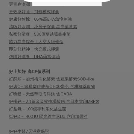
更青春澎潤｜10倍奇蹟蜂王乳
更效率好睡｜飛航模式膠囊
健康好愉悅｜85%高EPA魚悅魚油
清晰好水潤｜小房子膠囊 晶亮葉黃素
私密好清爽｜500億蔓越莓益生菌
體力晶亮綜合｜太空人維他命
即刻好精神｜快充模式膠囊
孕哺好滋養｜DHA蘊富藻油
好上加好-高CP值系列
好酵順－加州梅消化酵素 含蔬果酵素SOD-like
好速C－緩釋型維他命C 500毫克 含柑橘萃取物
好晚鎂－天然萃取海洋鎂 含GABA
好檬鈣－2:1黃金吸收檸檬酸鈣 含日本雪印MBP®
好益氣－100億專利消化益生菌
挺好D－ 400 IU 陽光維生素D3 含印加果油
好好生醫7天滿意保證