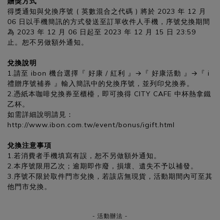
贈獎方式
得獎通知與兌換序號 ( 英數混合之代碼 ) 將於 2023 年 12 月
06 日以手機簡訊的方式發送至訂單收件人手機，序號兌換期間
為 2023 年 12 月 06 日起至 2023 年 12 月 15 日 23:59
止。恕不另做額外通知。
兌換說明
1.請至 ibon 機台選擇『 好康 / 紅利 』→『 好康活動 』→『 i
禮贈序號補券 』輸入簡訊中的兌換序號，並列印兌換券。
2.憑紙本咖啡兌換券至櫃檯，即可換得 CITY CAFE 中杯熱拿鐵
乙杯。
如需詳細說明請見：
http://www.ibon.com.tw/event/bonus/igift.html
兌換注意事項
1.若消費者手機填寫有誤，恕不另做額外通知。
2.本序號限用乙次；逾期即作廢，損壞、遺失不予以補發。
3.序號不限於取件門市兌換，若該店無現貨，活動期間內可至其
他門市兌換。
- 活動辦法 -