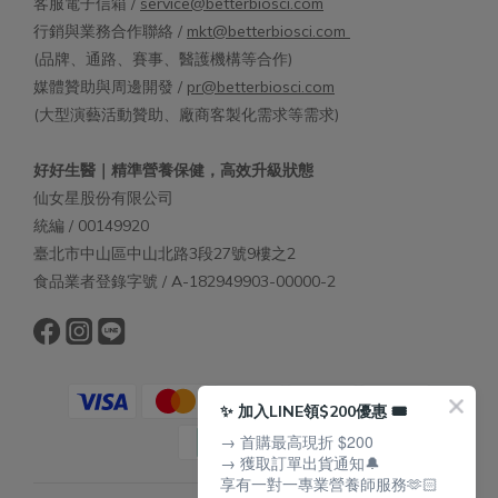
客服電子信箱 /
service@betterbiosci.com
行銷與業務合作聯絡 /
mkt@betterbiosci.com
(品牌、通路、賽事、醫護機構等合作)
媒體贊助與周邊開發 /
pr@betterbiosci.com
(大型演藝活動贊助、廠商客製化需求等需求)
好好生醫｜精準營養保健，高效升級狀態
仙女星股份有限公司
統編 / 00149920
臺北市中山區中山北路3段27號9樓之2
食品業者登錄字號 / A-182949903-00000-2
✨ 加入LINE領$200優惠 🎟️
→ 首購最高現折 $200
→ 獲取訂單出貨通知🔔
享有一對一專業營養師服務🫶🏻