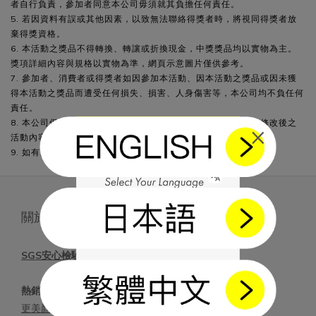
者自行負責，參加者同意本公司毋須就其負擔任何責任。
5. 若因資料有誤或其他因素，以致無法聯絡得獎者時，將視同得獎者放
棄得獎資格。
6. 本活動之獎品不得轉換、轉讓或折換現金，中獎獎品均以實物為主。
獎項詳細內容與規格以實物為準，網頁示意圖片僅供參考。
7. 參加者、消費者或得獎者如因參加本活動、因本活動之獎品或因未獲
得本活動之獎品而遭受任何損失、損害、人身傷害等，本公司均不負任何
責任。
8. 本公司保留隨時修改、終止、變更本活動及本辦法之權利。修改後之
×
活動內容或本辦法內容將於本活動網頁更新，恕不另行通知。
9. 如有未盡事宜，本公司保有調整及最終解釋之權利。
關於 好好生醫
SGS安心檢驗 \功效專利
熱銷明星商品-高效系列
更美顏透亮｜燕窩酸益生菌