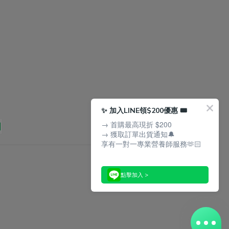
四、活力代謝型：從基底啟動能量若經常
並無直接證據
感到疲勞或精神不濟，可選擇強化代謝與
在於「劑量」
防護的配方。加乘成分：B 群、蜂膠、
康狀況穩定，
鋅。運作機制：支持能量轉換與防護力，
有疑慮，每年
幫助維持日常狀態與活力。結論：挑蜂王
既能安心保養
乳，比品牌更重要的是配方邏輯在挑選蜂
合補充蜂王乳
王乳品牌時，請您記得：蜂王乳價格並不
人誤以為蜂
直接等於高品質。真正的聰明消費是回歸
的，其實不然
✨ 加入LINE領$200優惠 🎟️
到「規格判斷」與「個人需求」。當您在
找回自信神采
→ 首購最高現折 $200
思考「怎麼選擇蜂王乳產品」時，請優先
乳能幫助緩解經
→ 獲取訂單出貨通知🔔
尋找標示有 6%癸烯酸、單次劑量達500
理期前後依
享有一對一專業營養師服務🫶🏻
mg，且擁有透明第三方認證的產品。最
與質感的女性
重要的是，確認該產品的複方設計是否符
成，是維持肌
點擊加入 >
合您想「變漂亮」或「調整生理」的目
讓視覺年齡看
標。選對高品質的蜂王乳，投資的不僅是
年輕族群：對
一罐保健品，更可以從容面對歲月與生
的 B 群與
活、由內而外隱藏不住的澎潤逆齡美肌。
面臨更年期挑
更完整的蜂王乳介紹>> 蜂王乳是什麼？
紅與情緒波動