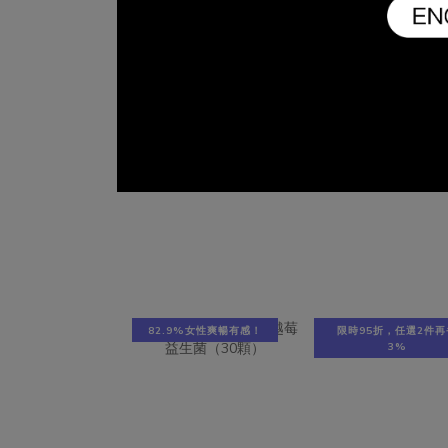
水分能帶來正常的排尿量和排尿頻率，排
露醣沒
尿過程就是一種身體自然清潔的方式，有
生活方
助維持良好細菌叢生態。好好生醫營養師
衣物，
建議每公斤體重就應該攝取 35~40 c.c.的
肛門的
水分。四、蔓越莓蔓越莓富含多種原花青
至少攝
素、類黃酮、多酚類、又以A型原花青素
1800
(Proanthocyanidins) 是女性私密的小幫
清潔完
手，抵抗尿道上的壞菌糾纏不清。五、私
出
密專利益生菌古往今來，女性私密住著50
PRON
種以上的微生物小居民，其中又以乳酸菌
打造私密
佔了80％，有助維持舒適的弱酸性環境。
絕壞菌
近年醫學專家研究發現，具有私密處專利
鍵！
和澳洲藥證認可的PRONULIFE
Vag
82.9%女性爽暢有感！
限時95折，任選2件再
VagProtect 益生菌能改變細菌叢生態，
3%
常是使
幫助女性維持健康的弱酸性環境，減少壞
這種抗
菌在陰道滋生發炎。推薦產品：500億蔓
反而
越莓益生菌＋好檬鈣500億蔓越莓益生菌
說，維
針對全方位解決女性私密處問題，500億