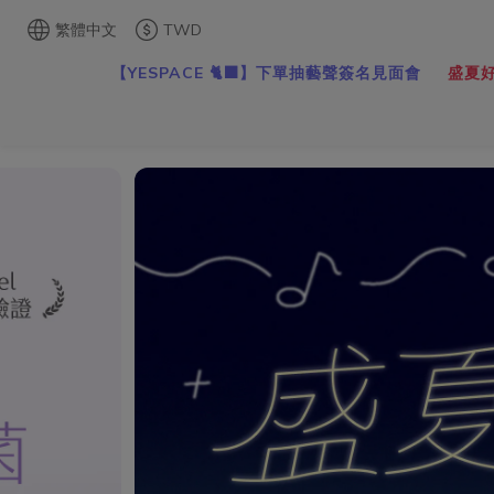
繁體中文
TWD
【YESPACE 🐈‍⬛】下單抽藝聲簽名見面會
盛夏好