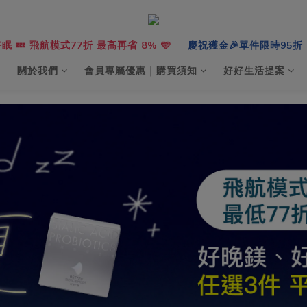
眠 💤 飛航模式77折 最高再省 8% 🩵
慶祝獲金🎉單件限時95折，
關於我們
會員專屬優惠｜購買須知
好好生活提案