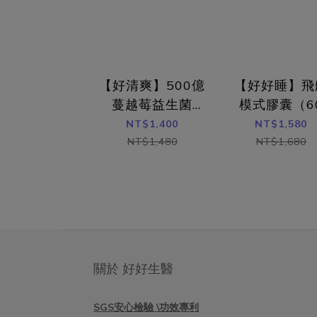
pH
蔓越莓益生菌 結合了蔓越莓萃取物和私
鍵，而 
密專利益生菌，聯手改善尿道炎和陰道炎
近年
的困擾。顧客實測7天82.9%有感改善，
菌。PR
同時添加益萃質 Totipro®後生元，幫助
次搞定
【好清爽】500億
【好好睡】飛
排便順暢！產品成分：蔓越莓萃取前花青
菌可以
素 36毫克私密專利 PRONULIFE®
蔓越莓益生菌
模式膠囊（6
胞，抑
VagProtect 一顆500億好菌益萃質
（30顆）
顆）
NT$1,400
NT$1,580
炎女
Totipro®後生元食用方式：每天空腹一
NT$1,480
NT$1,680
Vag
顆，加強保養兩顆。好檬鈣效率補鈣外，
道酸鹼
特別以2:1黃金比例鈣鎂比，打造能夠同
狀，有
時幫助女性順利度過生理期的保健配方。
取得四
除此之外，好檬鈣也添加維生素D3、維
菌組合
生素k2-7、雪印MBP牛奶蛋白，多種複方
塞劑治
加強鈣質吸收率與利用率！產品成分：檸
再補
檬酸鈣 315.1毫克鎂 157.5毫克維生素D3
VagP
關於 好好生醫
60 IU維生素K2-7 18毫克北海道 雪印
美配方
MBP牛奶蛋白 13.5毫克食用方式：每天
好能選
SGS安心檢驗 \功效專利
1-3包，生理期前保養每天1-2包。幫助減