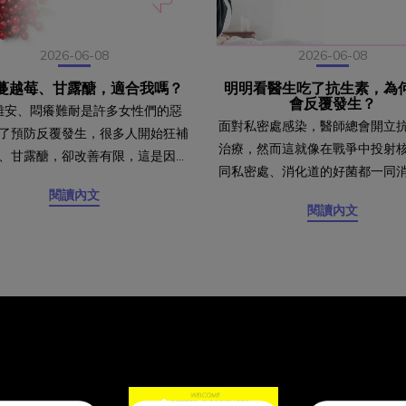
2026-06-08
2026-06-08
蔓越莓、甘露醣，適合我嗎？
明明看醫生吃了抗生素，為
會反覆發生？
難安、悶癢難耐是許多女性們的惡
面對私密處感染，醫師總會開立
了預防反覆發生，很多人開始狂補
治療，然而這就像在戰爭中投射
、甘露醣，卻改善有限，這是因為
同私密處、消化道的好菌都一同
、甘露醣並不是對任何私密感染都
然得到一時的改善，但少了益生
閱讀內文
為何吃了蔓越莓、甘露醣，還是常
閱讀內文
處，會變得十分的敏感脆弱，容
？私密感染主要分為兩大類：陰道
來壞菌的感染發炎。一切問題都
道炎，蔓越莓、甘露醣的效用主要
菌影響私密處pH有關」。 陰道
尿道炎，對於陰道炎的預防作用卻
箘：最常造成陰道炎的菌種，滋
限。蔓越莓和甘露醣會經由代謝進
可能改變私密處酸鹼值，促使更
中，因此蔓越莓的前花青素和甘露
菌生長。白色念珠菌：為第二常
會像魔鬼沾一樣，在排尿時順便將
因子，好發於衛生習慣不佳、長
走。然而另一種女性常見婦科發炎
生素、免疫功能低下等狀況。陰
炎，卻是因為免疫力下降，導致陰
若得到此感染，請務必帶著您的
生物失衡所造成，因此蔓越莓和甘