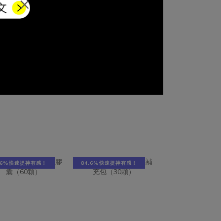
×
的一種，
才是最好的保養 三、女性生理調節型：
可以天天吃，
有任何症
告別每個月的不適 四、活力代謝型：從
議空腹補充，
感染範
基底啟動能量 結論：挑蜂王乳，比品牌
1000–300
。藉由分
更重要的是配方邏輯 高規格蜂王乳五大
效果過敏體質
處健康
指標！看懂價格關鍵想要讓肌膚透出自然
特別留意蜂王
關鍵營
光澤、維持澎潤感，挑選蜂王乳時，可以
以的。蜂王乳
無限看診
先抓 5 個關鍵：活性、劑量、吸收、來源
密度極高的
給每一個
安全，以及複方設計。活性（10-
（MRJPs）
天補充至
HDA）：為蜂王乳的核心指標，依 CNS
多種胺基酸與
者需補充
標準需達 1.6%，高規格產品可達 6% 以
於「穩定攝取
分能帶來正
上，影響整體調節與氣色表現。劑量（每
濃度，進而支
程就是一
日攝取量）：建議每日補充量達 500
也可以看到這
持良好細
mg，過低劑量（如 50 mg）多半僅停留
mg，連續 
4.6%快速提神有感！
84.6%快速提神有感！
讓身體放
在基礎補充，較難有明顯體感。吸收（製
群（PMS）(
蔓越莓
程與分子大小）：透過低溫凍乾保留活
維持骨質健康
dins)
性，若搭配約 500 Da 小分子設計，可提
感受到變化的
，是保護
升吸收效率，影響體感呈現。來源與安全
充，慢慢累積
具有私
性：具 GRAS、EFSA 等國際認證，並確
時間與週期