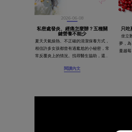
2026-06-08
私密處發炎、經痛怎麼辦？五種關
只吃
鍵營養不能少
坐立
夏天天氣燥熱、不正確的清潔保養方式，
夢，為
相信許多女孩都曾有過尷尬的小秘密，常
蔓越莓
常反覆炎上的情況。找尋醫生協助，還是
蔓越莓
會有50%的機率會反覆發生，即便沒有感
有效！
閱讀內文
染情況，也時常會有經痛的例行性困擾，
常復發
其實除了尋求專業協助，更該從飲食來下
炎和尿
手！幫助改善經痛的關鍵營養 一、二、
是針對
黃金比例 鈣鎂比如果經痛嚴重，當然還
效果有
是建議尋找專業醫師了解原因，但現在研
到尿液
究也有提供幫助減緩的方法，在生理期前
醣，就
一週補充比例2:1的鈣與鎂，可以幫助減
壞菌抓
少子宮經攣、降低疼痛強度。幫助私密健
－陰道
康的關鍵營養 三、水分攝取攝取足夠的
道內微