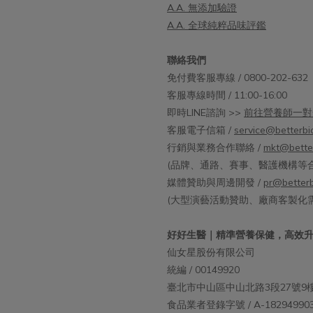
加的產品，完整建議配方包含：私
A.A. 無添加驗證
益生菌：以臨床研究每天補充 500
A.A. 全球純粹品味評鑑
私密益生菌 (尤以PRONULIFE
rotect 更具功效肯定)蔓越莓前花青
聯絡我們
效劑量為 36 毫克，針對尿道發炎
免付費客服專線 / 0800-202-632
善益生質：水溶性膳食纖維，如異
客服專線時間 / 11:00-16:00
醣，可以幫助好菌增生。後生元：
即時LINE諮詢 >>
前往營養師一對
發酵產物，含消化酵素、胺基酸及
客服電子信箱 /
service@betterbi
等，和好菌共同調節微生物平衡。
行銷與業務合作聯絡 /
mkt@bette
延伸閱讀：什麼是後生元？高達500
(品牌、通路、賽事、醫護機構等合
RONULIFE® VagProtect有感好
媒體贊助與周邊開發 /
pr@betterb
明編號才有效：鼠李糖乳桿菌 F-
(大型演藝活動贊助、廠商客製化
生有機酸抑制陰道炎病原菌，增加
附著數量。唾液乳桿菌 AP-32：緩
好好生醫｜精準營養保健，高效
發炎症狀，縮短陰道炎病程治療時
仙女星股份有限公司
低復發率。鼠李糖乳桿菌 CT-53：
統編 / 00149920
陰道炎及抗發炎菌株，可抗多種婦
臺北市中山區中山北路3段27號9
菌。羅伊氏乳桿菌 TE-33：專利抗
食品業者登錄字號 / A-182949903-