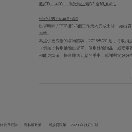
發炎菌
挺好D－ 400 IU 陽光維生素D3 含印加果油
果。植
發炎
好好生醫7天滿意保證
密問題
出貨時間 / 下單後5-6個工作天內完成出貨，如
擇含有
為準。
且通過
為提供更流暢的購物體驗，2026/5/20 起，將
密
（例如：特別抽除出貨單、個別移除贈品、或變更
都能更準確、快速地送到您的手中，感謝對於好好
條款及細則
|
隱私權政策
｜
退換貨政策
｜2023 © 好好生醫