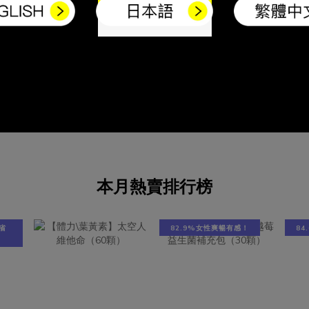
就診！滴蟲感染被列為性傳染病
辦法改善陰道炎。減少陰道發炎的
男性若帶有此寄生蟲通常是不會
法穿著寬鬆衣著，減少過度貼身的
狀，因此避免有反覆感染及擴大
保持舒爽如廁後由前往後擦，避免
圍，伴侶需一同檢查並接受治療
細菌帶至陰道少吃甜食，多喝水，
泌物顏色\質地狀態，來判斷私密
取30 mL/kg（如60公斤者需補充
狀態 夏天到來，幫助減少發炎的
 c.c 水）減少過度清潔，性行為前後
養為了避免反覆發炎，以及陷入
整，建議性行為後排尿將感染源排
的輪迴泥沼，以下這些方式提供
補充具有私密專利的益生菌：
女性：一、少吃甜食，多喝水每
ULIFE® VagProtect 益生菌，有效
少攝取30 mL/kg（如60公斤
弱酸性環境 (pH= 3.8~4.5)，阻
本月熱賣排行榜
1800 c.c 水），攝取足夠的水
滋、生預防陰道感染發炎。營養關
常的排尿量和排尿頻率，排尿過
改善陰道發炎 靠PRONULIFE®
種身體自然清潔的方式，有助維
Protect益生菌陰道感染治療方式通
省
82.9%女性爽暢有感！
8
菌叢生態，有尿意時，就該如廁
用廣效型抗生素，殺死病源菌，但
輕鬆。 二、補充蔓越莓前花青素
生素療法也會殺死私密處的好菌，
富含A型原花青素 (Proanthocyani
增加反覆感染的風險。以陰道炎來
，可以幫助改善尿道發炎等狀況
持陰道內的微生物平衡，讓私密處
私密處的第一道防線。 三、補充