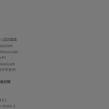
夠，若能搭配極小分子的膠原胜肽，吸收
婦、幼兒：由
率可提升至一般大分子膠原的 4 倍，幫助
成分，，對於
填補流失的支撐感。加乘成分：抗氧化複
波動劇烈的孕
方（如血橙、葡萄籽）。可減少膠原蛋白
養師。婦科
被破壞，從底層維持透亮與紅潤氣色。推
瘤、多囊性卵
薦原因：有助於日常維持自然氣色與澎潤
感相關之疾病
一諮詢服務
感，是多數人最有感的保養方向。二、睡
正在服用抗凝血
osci.com
眠放鬆型：睡得好才是最好的保養對於壓
需特別注意可
rbiosci.com
力大、睡眠品質不佳的現代女性，蜂王乳
響荷爾蒙嗎？
作)
也能提供情緒與修復支持。加乘成分：
在社群平台（如
iosci.com
GABA、芝麻素、色胺酸。運作機制：透
提醒蜂王乳可
需求等需求)
過調節自律神經，搭配放鬆營養素，在睡
讓不少人對補
眠中促進修復，達到真正的美容效果。
中確實含有具
升級狀態
三、女性生理調節型：告別每個月的不適
質，但這並不
蜂王乳也常被用於女性日常調節，幫助穩
前的科學實證
定生理變化。加乘成分：大豆異黃酮、當
向「調節作用
樓之2
歸、維生素 E。運作機制：協助調節生理
對於荷爾蒙較
00000-2
機能，讓身體在不同階段維持穩定狀態。
緩熱潮紅與情