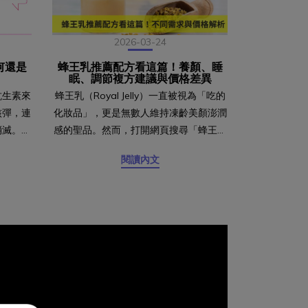
2026-03-24
何還是
蜂王乳推薦配方看這篇！養顏、睡
蜂王乳怎
眠、調節複方建議與價格差異
間
抗生素來
蜂王乳（Royal Jelly）一直被視為「吃的
很多人為了維
核彈，連
化妝品」，更是無數人維持凍齡美顏澎潤
補充蜂王乳（Ro
消滅。雖
感的聖品。然而，打開網頁搜尋「蜂王乳
實是三個問
菌的私密
推薦」，會發現從開架到專櫃，蜂王乳產
「什麼時候吃
閱讀內文
易再次引
品的價格落差極大，包裝上的宣稱更是讓
荷爾蒙？」如
出在「細
人困惑。究竟市售蜂王乳這麼多，差別到
用最實用的方
加德諾
底在哪？為什麼有的蜂王乳品牌主打高劑
快速重點整
生過多就
量，有的卻強調專利複方？以下選購邏
以天天吃嗎
多的致病
輯，營養師教您如何避開行銷陷阱，選到
與週期建議
見的發炎
真正有感的產品。目錄高規格蜂王乳五大
人需要特別
期使用抗
指標！看懂價格關鍵 蜂王乳怎麼搭？依
嗎？破除乳
道滴蟲：
需求選對配方 一、養顏美容型：由內而
適合補充蜂
伴侶一起
外的澎潤魔法 二、睡眠放鬆型：睡得好
利 快速重