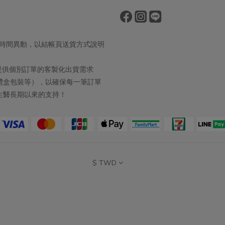
株，有抑制致病菌、調節免疫之效
物乳桿菌 LPL28：提升保護力、抗
。 為了從根本上解決反覆發生的私
，除了要從生活習慣改善之外，選
出貨時間異動，以結帳頁送貨方式說明
特定菌株、專利技術、完整配方，
安全檢驗的益生菌產品，是維持私
取消提供個別訂單的客製化出貨需求
健康、避免感染困擾的關鍵。
禮盒包裝等），以確保每一筆訂單
生醫長期以來的支持！
$
TWD