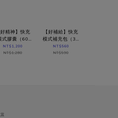
IFE®
認無 PAHs 等污染殘留，確保純淨與長期
值，補充時間
利的益生
補充的安心性。複方設計：以蜂王乳為基
議空腹食用為
性環境
底，搭配膠原胜肽、抗氧化成分（如血
中的活性成分
發炎，改善
橙、葡萄籽）等，進一步放大養顏與抗光
用。空腹時吸
【好精神】快充
【好補給】快充
 ✨ 推
老化效果。這些從「活性、劑量、製程到
進入循環。建
科學實證
複方設計」的差異，正是造成市售蜂王乳
保養建議每日
模式膠囊（60
模式補充包（30
菌有效
價格落差很大的主要原因。>> 更完整了
3000 mg
顆）
顆）
NT$1,200
NT$560
00億陰
解五大指標的判斷方式參考：蜂王乳怎麼
蜂王乳粉，則
NT$1,280
NT$590
6毫克
挑？營養師解析美顏蜂王乳的五大選購規
同的保養效果
。▸ 四
格蜂王乳怎麼搭？依需求選對配方複方設
就，建議以 
感
計是決定「體感快慢」的關鍵。針對大眾
是改善焦慮感
利好菌，強
最在意的需求，我們可以分為以下四大類
管健康，研究
 專利益
型：一、養顏美容型：由內而外的澎潤魔
著的進步。(
益菌好
法（熱門推薦！）這是目前市面上蜂王乳
別注意？雖然
障 獨家
評價最高、也最受女性歡迎的配方。蜂王
但仍有部分族
道，直達
乳中的活性成分能促進代謝，幫助肌膚找
業評估後再補
回那份失去的澎潤感。關鍵複方：小分子
蜜、花粉相關
大賞
膠原胜肽（500 Da）。單吃蜂王乳還不
出現皮膚紅疹