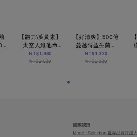
值穩定在4才是私密處平平安安的關
密專利的益生菌補充像是PRONUL
PRONULIFE® VagProtect 就是
VagProtect 具改善陰道炎專
來改善私密處發炎的最新專利益生
菌，能藉由有效改善私密弱酸
ONULIFE® VagProtect 益生菌一
(pH= 3.8~4.5)，直接抑制壞菌
3大私密問題研究發現，補充益生
航
【體力\葉黃素】
【好清爽】500億
分泌物異色、異味和搔癢等症狀。
提高整體免疫力，強化陰道上皮細
薦產品：500億蔓越莓益生菌｜
0
太空人維他命
蔓越莓益生菌補
制致病菌的生長。在 100 位陰道
顯著有感｜ 選對專利菌種，讓好
（60顆）
充包（30顆）
NT$1,980
NT$1,320
性的臨床試驗中，PRONULIFE®
作用🧬▸ 一顆足量，莓好雙效：5
NT$2,080
NT$1,380
Protect 專利益生菌可以有效改善陰
道炎專利好菌＋蔓越莓前花青素3
值及陰道雜菌，並迅速降低發炎症
同時改善私密健康+排便順暢排空
效促進陰道微生物環境健康，並且
大私密專利：實測82.9％有
項抗陰道炎專利和臨床研究的益生
PRONULIFE® VagProtect專
。註：實驗共兩組，一組以抗生素
大改善功效更獲澳洲藥證認可。▸
療，另一組則抗生素治療外，額外
萃質 三項大獎精煉後生元：打造
充將近500億的PRONULIFE®
環境，助消化道健康。▸ 高活性保
rotect 專利益生菌。 私密益生菌完
包埋及凍晶專利：順利通過消化
大公開！要完整守護私密健康，最
國際認證
發揮功效。
擇兩大蔓越莓和私密專利益生菌都
Monde Selection 世界品質評鑑