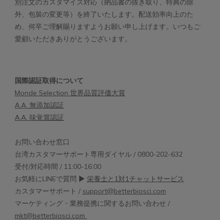
別注文のカスタマイズ対応（納品書の抜き取り、特典の除
外、包裝の変更等）を終了いたします。配送効率向上のた
め、何卒ご理解賜りますようお願い申し上げます。いつもご
愛顧いただきありがとうございます。
国際認証取得について
Monde Selection 世界品質評価大賞
A.A. 無添加認証
A.A. 味覚賞認証
お問い合わせ窓口
台湾カスタマーサポート専用ダイヤル / 0800-202-632
受付/対応時間 / 11:00-16:00
お気軽にLINEで質問 ▶︎
栄養士と1対1チャットサービス
カスタマーサポート /
support@betterbiosci.com
マーケティング・業務提携に関するお問い合わせ /
mkt@betterbiosci.com