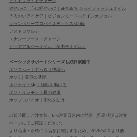
ナイトフライトチャージ
健やかに、心は軽やかに｜EPA85％ ジョイフィッシュオイル
うるおいアイケア｜ビジョンモードルテインカプセル
クランベリープロバイオティクス500億
アストロマルチ
エナジーブーストチャージ
ピュアアルジーオイル（藻由来オイル）
ベーシックサポートシリーズも好評展開中
ホソスムー｜すっきり快調へ
ホソC｜美容の基礎
ホソナイトMg｜睡眠を助ける
ホソカルレモン｜骨の健康
ホソプロバイオ｜消化を助け
出荷時間：ご注文後、5-6営業日以内に発送（配送状況は注文
ページにてご確認ください）
より迅速・正確に商品をお届けするため、2026/5/20 より個