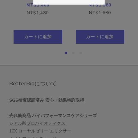
從生
ンベリープロバイ
イトチャージ (全
NT$1,400
NT$1,580
方，
オティクス500億
60粒)
NT$1,480
NT$1,680
補充用パック (全
30粒)
カートに追加
カートに追加
BetterBioについて
SGS検査認証済み 安心・効果特許取得
売れ筋商品 ハイパフォーマンスケアシリーズ
シアル酸プロバイオティクス
10X ローヤルゼリー エリクサー