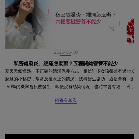
2026-06-08
私密處發炎、經痛怎麼辦？五種關鍵營養不能少
夏天天氣燥熱、不正確的清潔保養方式，相信許多女孩都曾有過
坐立
尷尬的小秘密，常常反覆炎上的情況。找尋醫生協助，還是會有
很多
50%的機率會反覆發生，即便沒有感染情況，也時常會有經痛
莓、
的例行性困擾，其實除了尋求專業協助，更該從飲食來下手！幫
露醣
内容を見る
助改善經痛的關鍵營養 一、二、黃金比例 鈣鎂比如果經痛嚴
炎，
重，當然還是建議尋找專業醫師了解原因，但現在研究也有提供
防作
幫助減緩的方法，在生理期前一週補充比例2:1的鈣與鎂，可以
此蔓
幫助減少子宮經攣、降低疼痛強度。幫助私密健康的關鍵營
便將
養 三、水分攝取攝取足夠的水分能帶來正常的排尿量和排尿頻
為免