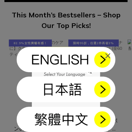
之外，好檬鈣也添加維生素D3、維生素k2-7、雪印MBP牛奶蛋
四項
白，多種複方加強鈣質吸收率與利用率！產品成分：檸檬酸鈣
一組
This Month’s Bestsellers – Shop
315.1毫克鎂 157.5毫克維生素D3 60 IU維生素K2-7 18毫克北海
近50
Our Top Picks!
道 雪印MBP牛奶蛋白 13.5毫克食用方式：每天1-3包，生理期
菌完
前保養每天1-2包。幫助減緩生理痛，生理期前一週每天2-3
莓和
包。
密專
82.9%女性爽暢有感！
限時95折，任選2件再省3%
PRO
×
劑量
維，
物，
衡。 
Va
產生
菌 
低復發
可抗多
【デリケートゾー
【深い眠りをサポ
有抑制
力、
ンのケアに】クラ
ート】ナイトフラ