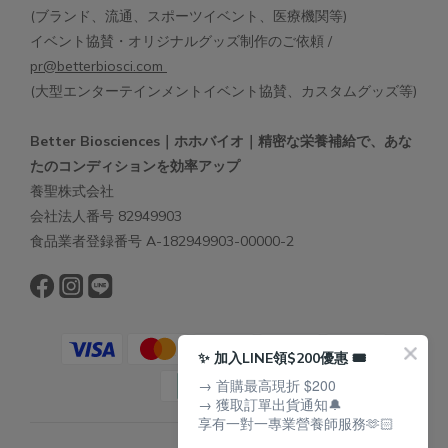
(ブランド、流通、スポーツイベント、医療機関等)
イベント協賛・オリジナルグッズ制作のご依頼 /
pr@betterbiosci.com
(大型エンターテインメントイベント協賛、カスタムグッズ等)
Better Biosciences｜ホホバイオ｜精密な栄養補給で、あな
たのコンディションを効率アップ
養聖株式会社
会社法人番号 82949903
食品業者登録番号 A-182949903-00000-2
✨ 加入LINE領$200優惠 🎟️
→ 首購最高現折 $200
→ 獲取訂單出貨通知🔔
享有一對一專業營養師服務🫶🏻