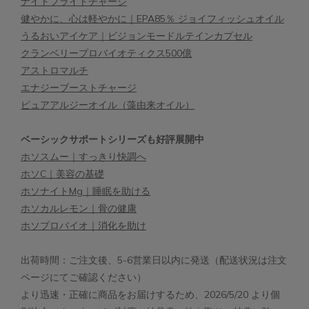
ナイトフライトチャージ
健やかに、心は軽やかに｜EPA85％ ジョイフィッシュオイル
うるおいアイケア｜ビジョンモードルテインカプセル
クランベリープロバイオティクス500億
アストロマルチ
エナジーブーストチャージ
ピュアアルジーオイル（藻由来オイル）
ベーシックサポートシリーズも好評展開中
ホソスムー｜すっきり快調へ
ホソC｜美容の基礎
ホソナイトMg｜睡眠を助ける
ホソカルレモン｜骨の健康
ホソプロバイオ｜消化を助け
出荷時間：ご注文後、5-6営業日以内に発送（配送状況は注文
ページにてご確認ください）
より迅速・正確に商品をお届けするため、2026/5/20 より個