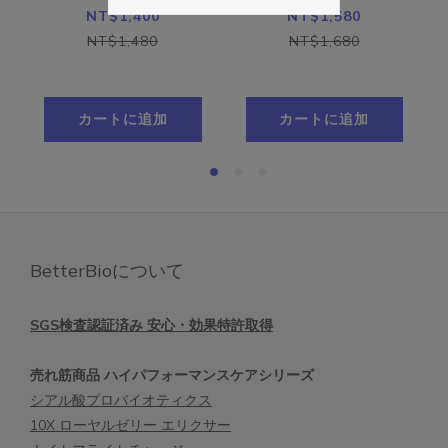
從生
ンベリープロバイ
イトチャージ (全
NT$1,400
NT$1,580
方，
オティクス500億
60粒)
NT$1,480
NT$1,680
補充用パック (全
30粒)
カートに追加
カートに追加
BetterBioについて
SGS検査認証済み 安心・効果特許取得
売れ筋商品 ハイパフォーマンスケアシリーズ
シアル酸プロバイオティクス
10X ローヤルゼリー エリクサー