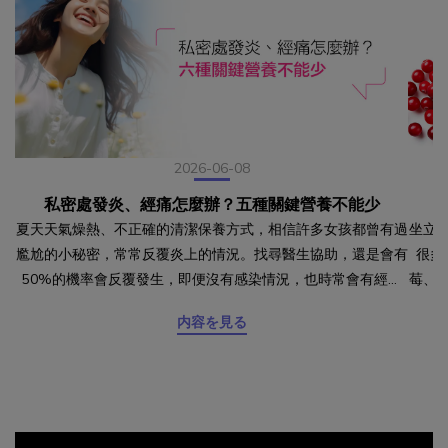
2026-06-08
私密處發炎、經痛怎麼辦？五種關鍵營養不能少
夏天天氣燥熱、不正確的清潔保養方式，相信許多女孩都曾有過
坐立
尷尬的小秘密，常常反覆炎上的情況。找尋醫生協助，還是會有
很多
50%的機率會反覆發生，即便沒有感染情況，也時常會有經痛
莓、
的例行性困擾，其實除了尋求專業協助，更該從飲食來下手！幫
露醣
内容を見る
助改善經痛的關鍵營養 一、二、黃金比例 鈣鎂比如果經痛嚴
炎，
重，當然還是建議尋找專業醫師了解原因，但現在研究也有提供
防作
幫助減緩的方法，在生理期前一週補充比例2:1的鈣與鎂，可以
此蔓
幫助減少子宮經攣、降低疼痛強度。幫助私密健康的關鍵營
便將
養 三、水分攝取攝取足夠的水分能帶來正常的排尿量和排尿頻
為免