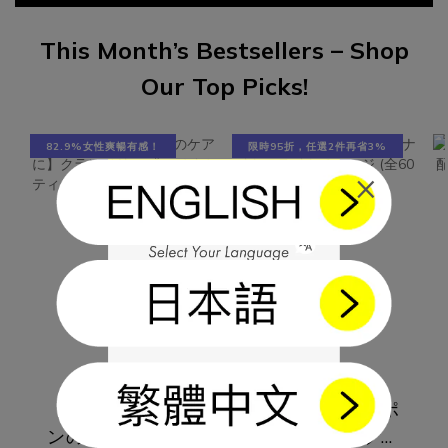
之外，好檬鈣也添加維生素D3、維生素k2-7、雪印MBP牛奶蛋
四項
白，多種複方加強鈣質吸收率與利用率！產品成分：檸檬酸鈣
一組
This Month’s Bestsellers – Shop
315.1毫克鎂 157.5毫克維生素D3 60 IU維生素K2-7 18毫克北海
近50
Our Top Picks!
道 雪印MBP牛奶蛋白 13.5毫克食用方式：每天1-3包，生理期
菌完
前保養每天1-2包。幫助減緩生理痛，生理期前一週每天2-3
莓和
包。
密專
82.9%女性爽暢有感！
限時95折，任選2件再省3%
PRO
×
劑量
維，
物，
衡。 
Va
產生
菌 
低復發
可抗多
【デリケートゾー
【深い眠りをサポ
有抑制
力、
ンのケアに】クラ
ート】ナイトフラ