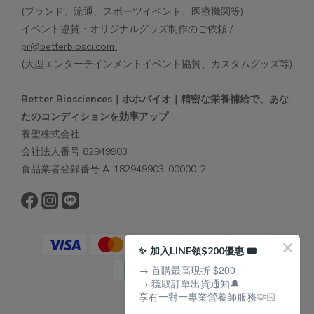
(ブランド、流通、スポーツイベント、医療機関等)
イベント協賛・オリジナルグッズ制作のご依頼 /
pr@betterbiosci.com
(大型エンターテインメントイベント協賛、カスタムグッズ等)
Better Biosciences｜ホホバイオ｜精密な栄養補給で、あな
たのコンディションを効率アップ
養聖株式会社
会社法人番号 82949903
食品業者登録番号 A-182949903-00000-2
✨ 加入LINE領$200優惠 🎟️
→ 首購最高現折 $200
→ 獲取訂單出貨通知🔔
享有一對一專業營養師服務🫶🏻