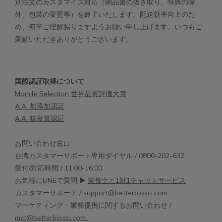
別注文のカスタマイズ対応（納品書の抜き取り、特典の除
外、包裝の変更等）を終了いたします。配送効率向上のた
め、何卒ご理解賜りますようお願い申し上げます。いつもご
愛顧いただきありがとうございます。
国際認証取得について
Monde Selection 世界品質評価大賞
A.A. 無添加認証
A.A. 味覚賞認証
お問い合わせ窓口
台湾カスタマーサポート専用ダイヤル / 0800-202-632
受付/対応時間 / 11:00-16:00
お気軽にLINEで質問 ▶︎
栄養士と1対1チャットサービス
カスタマーサポート /
support@betterbiosci.com
マーケティング・業務提携に関するお問い合わせ /
mkt@betterbiosci.com