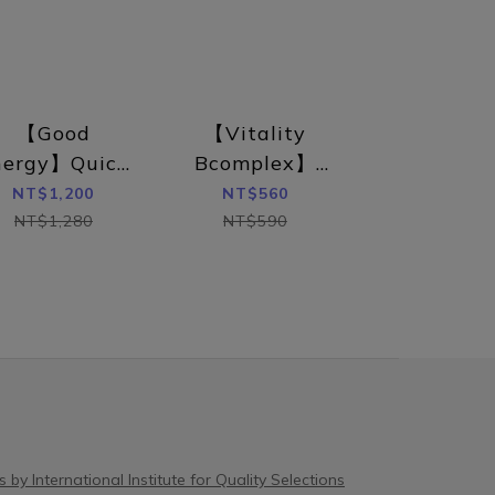
IFE®
認無 PAHs 等污染殘留，確保純淨與長期
值，補充時間
利的益生
補充的安心性。複方設計：以蜂王乳為基
議空腹食用為
性環境
底，搭配膠原胜肽、抗氧化成分（如血
中的活性成分
發炎，改善
橙、葡萄籽）等，進一步放大養顏與抗光
用。空腹時吸
【Good
【Vitality
 ✨ 推
老化效果。這些從「活性、劑量、製程到
進入循環。建
科學實證
複方設計」的差異，正是造成市售蜂王乳
保養建議每日
nergy】Quick
Bcomplex】
菌有效
價格落差很大的主要原因。>> 更完整了
3000 mg
harge Mode
Quick Charge
NT$1,200
NT$560
00億陰
解五大指標的判斷方式參考：蜂王乳怎麼
蜂王乳粉，則
Capsule (60
Mode Capsule
NT$1,280
NT$590
6毫克
挑？營養師解析美顏蜂王乳的五大選購規
同的保養效果
capsules)
Refill Pack (30
。▸ 四
格蜂王乳怎麼搭？依需求選對配方複方設
就，建議以 
capsules)
感
計是決定「體感快慢」的關鍵。針對大眾
是改善焦慮感
利好菌，強
最在意的需求，我們可以分為以下四大類
管健康，研究
 專利益
型：一、養顏美容型：由內而外的澎潤魔
著的進步。(
益菌好
法（熱門推薦！）這是目前市面上蜂王乳
別注意？雖然
障 獨家
評價最高、也最受女性歡迎的配方。蜂王
但仍有部分族
道，直達
乳中的活性成分能促進代謝，幫助肌膚找
業評估後再補
回那份失去的澎潤感。關鍵複方：小分子
蜜、花粉相關
y International Institute for Quality Selections
膠原胜肽（500 Da）。單吃蜂王乳還不
出現皮膚紅疹