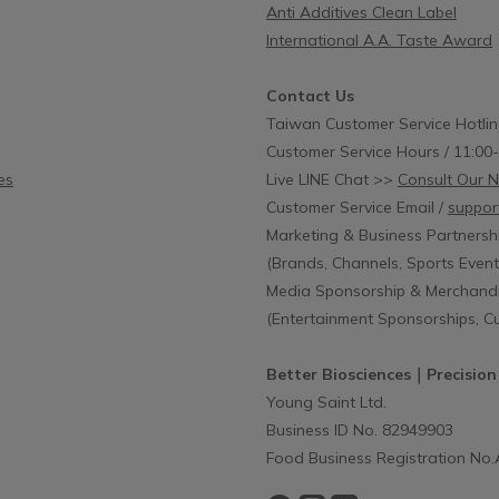
加的產品，完整建議配方包含：私
Anti Additives Clean Label
益生菌：以臨床研究每天補充 500
International A.A. Taste Award
私密益生菌 (尤以PRONULIFE
rotect 更具功效肯定)蔓越莓前花青
Contact Us
效劑量為 36 毫克，針對尿道發炎
Taiwan Customer Service Hotlin
善益生質：水溶性膳食纖維，如異
Customer Service Hours / 11:00
醣，可以幫助好菌增生。後生元：
es
Live LINE Chat >>
Consult Our Nu
發酵產物，含消化酵素、胺基酸及
Customer Service Email /
suppor
等，和好菌共同調節微生物平衡。
Marketing & Business Partnersh
延伸閱讀：什麼是後生元？高達500
(Brands, Channels, Sports Events
RONULIFE® VagProtect有感好
Media Sponsorship & Merchandi
明編號才有效：鼠李糖乳桿菌 F-
(Entertainment Sponsorships, 
生有機酸抑制陰道炎病原菌，增加
附著數量。唾液乳桿菌 AP-32：緩
Better Biosciences｜Precision
發炎症狀，縮短陰道炎病程治療時
Young Saint Ltd.
低復發率。鼠李糖乳桿菌 CT-53：
Business ID No. 82949903
陰道炎及抗發炎菌株，可抗多種婦
Food Business Registration No
菌。羅伊氏乳桿菌 TE-33：專利抗