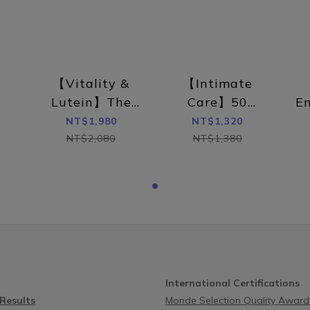
值穩定在4才是私密處平平安安的關
密專利的益生菌補充像是PRONUL
PRONULIFE® VagProtect 就是
VagProtect 具改善陰道炎專
來改善私密處發炎的最新專利益生
菌，能藉由有效改善私密弱酸
ONULIFE® VagProtect 益生菌一
(pH= 3.8~4.5)，直接抑制壞菌
3大私密問題研究發現，補充益生
【Vitality &
【Intimate
分泌物異色、異味和搔癢等症狀。
提高整體免疫力，強化陰道上皮細
薦產品：500億蔓越莓益生菌｜
Lutein】The
Care】50
E
制致病菌的生長。在 100 位陰道
顯著有感｜ 選對專利菌種，讓好
de
Astronaut
Billion
C
NT$1,980
NT$1,320
性的臨床試驗中，PRONULIFE®
作用🧬▸ 一顆足量，莓好雙效：5
0
Vitamins（60
Cranberry
NT$2,080
NT$1,380
Protect 專利益生菌可以有效改善陰
道炎專利好菌＋蔓越莓前花青素3
capsules）
Probiotics
值及陰道雜菌，並迅速降低發炎症
同時改善私密健康+排便順暢排空
效促進陰道微生物環境健康，並且
Refill Pack (30
大私密專利：實測82.9％有
項抗陰道炎專利和臨床研究的益生
capsules)
PRONULIFE® VagProtect專
。註：實驗共兩組，一組以抗生素
大改善功效更獲澳洲藥證認可。▸
療，另一組則抗生素治療外，額外
萃質 三項大獎精煉後生元：打造
充將近500億的PRONULIFE®
環境，助消化道健康。▸ 高活性保
rotect 專利益生菌。 私密益生菌完
包埋及凍晶專利：順利通過消化
大公開！要完整守護私密健康，最
International Certifications
發揮功效。
擇兩大蔓越莓和私密專利益生菌都
 Results
Monde Selection Quality Awards b