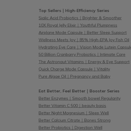
足量添
緩生理痛，生理期前一週每天2-3包。
密專利
Top Sellers｜High-Efficiency Series
億
Sialic Acid Probiotics｜Brighter & Smoother
VagP
10X Royal Jelly Elixir｜Youthful Plumpness
素：功
Airplane Mode Capsule｜Better Sleep Support
問題改
Wellness Meets Joy｜85% High-EPA Joy Fish Oil
麥芽寡
Hydrating Eye Care｜Vision Mode Lutein Capsul
益生菌
50 Billion Cranbarry Probiotics｜Intimate Care
維生素
The Astronaut Vitamins｜Energy & Eye Support
>> 
Quick Charge Mode Capsule｜Vitality
億的P
Pure Algae Oil｜Pregnancy and Baby
菌，認
1：產
Eat Better, Feel Better｜Booster Series
益菌的
Better Enzymes｜Smooth bowel Regularity
解陰道
Better Vitamin C 500｜beauty basis
間並降
Better Night Magnesium｜Sleep Well
專利抗
Better Calcium Citrate｜Bones Strong
科病原
Better Probiotics｜Digestion Well