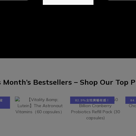
就診！滴蟲感染被列為性傳染病
辦法改善陰道炎。減少陰道發炎的
男性若帶有此寄生蟲通常是不會
法穿著寬鬆衣著，減少過度貼身的
狀，因此避免有反覆感染及擴大
保持舒爽如廁後由前往後擦，避免
圍，伴侶需一同檢查並接受治療
細菌帶至陰道少吃甜食，多喝水，
泌物顏色\質地狀態，來判斷私密
取30 mL/kg（如60公斤者需補充
狀態 夏天到來，幫助減少發炎的
 c.c 水）減少過度清潔，性行為前後
養為了避免反覆發炎，以及陷入
整，建議性行為後排尿將感染源排
的輪迴泥沼，以下這些方式提供
補充具有私密專利的益生菌：
女性：一、少吃甜食，多喝水每
ULIFE® VagProtect 益生菌，有效
少攝取30 mL/kg（如60公斤
弱酸性環境 (pH= 3.8~4.5)，阻
 Month’s Bestsellers – Shop Our Top P
1800 c.c 水），攝取足夠的水
滋、生預防陰道感染發炎。營養關
常的排尿量和排尿頻率，排尿過
改善陰道發炎 靠PRONULIFE®
種身體自然清潔的方式，有助維
Protect益生菌陰道感染治療方式通
省
82.9%女性爽暢有感！
8
菌叢生態，有尿意時，就該如廁
用廣效型抗生素，殺死病源菌，但
輕鬆。 二、補充蔓越莓前花青素
生素療法也會殺死私密處的好菌，
富含A型原花青素 (Proanthocyani
增加反覆感染的風險。以陰道炎來
，可以幫助改善尿道發炎等狀況
持陰道內的微生物平衡，讓私密處
私密處的第一道防線。 三、補充