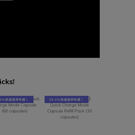
的一種，
才是最好的保養 三、女性生理調節型：
可以天天吃，
有任何症
告別每個月的不適 四、活力代謝型：從
議空腹補充，
感染範
基底啟動能量 結論：挑蜂王乳，比品牌
1000–300
。藉由分
更重要的是配方邏輯 高規格蜂王乳五大
效果過敏體質
處健康
指標！看懂價格關鍵想要讓肌膚透出自然
特別留意蜂王
關鍵營
光澤、維持澎潤感，挑選蜂王乳時，可以
以的。蜂王乳
無限看診
先抓 5 個關鍵：活性、劑量、吸收、來源
密度極高的
給每一個
安全，以及複方設計。活性（10-
（MRJPs）
天補充至
HDA）：為蜂王乳的核心指標，依 CNS
多種胺基酸與
者需補充
標準需達 1.6%，高規格產品可達 6% 以
於「穩定攝取
icks!
分能帶來正
上，影響整體調節與氣色表現。劑量（每
濃度，進而支
程就是一
日攝取量）：建議每日補充量達 500
也可以看到這
持良好細
mg，過低劑量（如 50 mg）多半僅停留
mg，連續 
4.6%快速提神有感！
84.6%快速提神有感！
讓身體放
在基礎補充，較難有明顯體感。吸收（製
群（PMS）(
蔓越莓
程與分子大小）：透過低溫凍乾保留活
維持骨質健康
dins)
性，若搭配約 500 Da 小分子設計，可提
感受到變化的
，是保護
升吸收效率，影響體感呈現。來源與安全
充，慢慢累積
具有私
性：具 GRAS、EFSA 等國際認證，並確
時間與週期