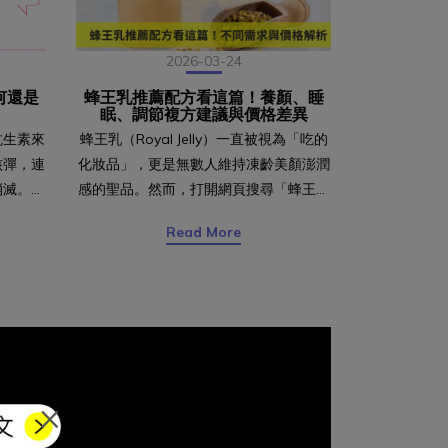
2026-03-24
何還是
蜂王乳推薦配方看這篇！養顏、睡
蜂王乳怎
眠、調節複方建議與價格差異
間
抗生素來
蜂王乳（Royal Jelly）一直被視為「吃的
很多人為了維
核彈，連
化妝品」，更是無數人維持凍齡美顏澎潤
補充蜂王乳（Ro
消滅。雖
感的聖品。然而，打開網頁搜尋「蜂王乳
實是三個問
菌的私密
推薦」，會發現從開架到專櫃，蜂王乳產
「什麼時候吃
Read More
易再次引
品的價格落差極大，包裝上的宣稱更是讓
荷爾蒙？」如
出在「細
人困惑。究竟市售蜂王乳這麼多，差別到
用最實用的方
加德諾
底在哪？為什麼有的蜂王乳品牌主打高劑
快速重點整
生過多就
量，有的卻強調專利複方？以下選購邏
以天天吃嗎
多的致病
輯，營養師教您如何避開行銷陷阱，選到
與週期建議
見的發炎
真正有感的產品。目錄高規格蜂王乳五大
人需要特別
期使用抗
指標！看懂價格關鍵 蜂王乳怎麼搭？依
嗎？破除乳
×
道滴蟲：
需求選對配方 一、養顏美容型：由內而
適合補充蜂
伴侶一起
外的澎潤魔法 二、睡眠放鬆型：睡得好
利 快速重