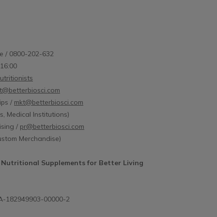
夠，若能搭配極小分子的膠原胜肽，吸收
婦、幼兒：由
率可提升至一般大分子膠原的 4 倍，幫助
成分，，對於
填補流失的支撐感。加乘成分：抗氧化複
波動劇烈的孕
方（如血橙、葡萄籽）。可減少膠原蛋白
養師。婦科
e / 0800-202-632
被破壞，從底層維持透亮與紅潤氣色。推
瘤、多囊性卵
-16:00
薦原因：有助於日常維持自然氣色與澎潤
感相關之疾病
tritionists
感，是多數人最有感的保養方向。二、睡
正在服用抗凝血
t@betterbiosci.com
眠放鬆型：睡得好才是最好的保養對於壓
需特別注意可
ips /
mkt@betterbiosci.com
力大、睡眠品質不佳的現代女性，蜂王乳
響荷爾蒙嗎？
, Medical Institutions)
也能提供情緒與修復支持。加乘成分：
在社群平台（如
sing /
pr@betterbiosci.com
GABA、芝麻素、色胺酸。運作機制：透
提醒蜂王乳可
Custom Merchandise)
過調節自律神經，搭配放鬆營養素，在睡
讓不少人對補
眠中促進修復，達到真正的美容效果。
中確實含有具
 Nutritional Supplements for Better Living
三、女性生理調節型：告別每個月的不適
質，但這並不
蜂王乳也常被用於女性日常調節，幫助穩
前的科學實證
定生理變化。加乘成分：大豆異黃酮、當
向「調節作用
.A-182949903-00000-2
歸、維生素 E。運作機制：協助調節生理
對於荷爾蒙較
機能，讓身體在不同階段維持穩定狀態。
緩熱潮紅與情