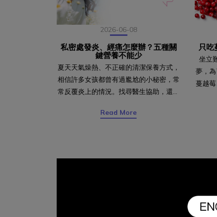
2026-06-08
私密處發炎、經痛怎麼辦？五種關
只吃
鍵營養不能少
坐立
夏天天氣燥熱、不正確的清潔保養方式，
夢，為
相信許多女孩都曾有過尷尬的小秘密，常
蔓越莓
常反覆炎上的情況。找尋醫生協助，還是
蔓越莓
會有50%的機率會反覆發生，即便沒有感
有效！
Read More
染情況，也時常會有經痛的例行性困擾，
常復發
其實除了尋求專業協助，更該從飲食來下
炎和尿
手！幫助改善經痛的關鍵營養 一、二、
是針對
黃金比例 鈣鎂比如果經痛嚴重，當然還
效果有
是建議尋找專業醫師了解原因，但現在研
到尿液
究也有提供幫助減緩的方法，在生理期前
醣，就
一週補充比例2:1的鈣與鎂，可以幫助減
壞菌抓
少子宮經攣、降低疼痛強度。幫助私密健
－陰道
康的關鍵營養 三、水分攝取攝取足夠的
道內微