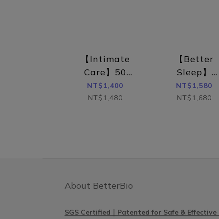
pH
蔓越莓益生菌 結合了蔓越莓萃取物和私
鍵，而 
密專利益生菌，聯手改善尿道炎和陰道炎
近年
的困擾。顧客實測7天82.9%有感改善，
菌。PR
同時添加益萃質 Totipro®後生元，幫助
次搞定
【Intimate
【Better
排便順暢！產品成分：蔓越莓萃取前花青
菌可以
素 36毫克私密專利 PRONULIFE®
Care】50
Sleep】
胞，抑
VagProtect 一顆500億好菌益萃質
Billion
Airplane Mo
NT$1,400
NT$1,580
炎女
Totipro®後生元食用方式：每天空腹一
Cranberry
Capsule (6
NT$1,480
NT$1,680
Vag
顆，加強保養兩顆。好檬鈣效率補鈣外，
Probiotics
capsules)
道酸鹼
特別以2:1黃金比例鈣鎂比，打造能夠同
狀，有
時幫助女性順利度過生理期的保健配方。
取得四
除此之外，好檬鈣也添加維生素D3、維
菌組合
生素k2-7、雪印MBP牛奶蛋白，多種複方
塞劑治
加強鈣質吸收率與利用率！產品成分：檸
再補
檬酸鈣 315.1毫克鎂 157.5毫克維生素D3
VagP
About BetterBio
60 IU維生素K2-7 18毫克北海道 雪印
美配方
MBP牛奶蛋白 13.5毫克食用方式：每天
好能選
SGS Certified｜Patented for Safe & Effective
1-3包，生理期前保養每天1-2包。幫助減