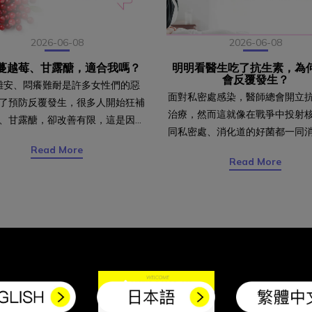
2026-06-08
2026-06-08
蔓越莓、甘露醣，適合我嗎？
明明看醫生吃了抗生素，為
會反覆發生？
難安、悶癢難耐是許多女性們的惡
面對私密處感染，醫師總會開立
了預防反覆發生，很多人開始狂補
治療，然而這就像在戰爭中投射
、甘露醣，卻改善有限，這是因為
同私密處、消化道的好菌都一同
、甘露醣並不是對任何私密感染都
然得到一時的改善，但少了益生
Read More
為何吃了蔓越莓、甘露醣，還是常
Read More
處，會變得十分的敏感脆弱，容
？私密感染主要分為兩大類：陰道
來壞菌的感染發炎。一切問題都
道炎，蔓越莓、甘露醣的效用主要
菌影響私密處pH有關」。 陰道
尿道炎，對於陰道炎的預防作用卻
箘：最常造成陰道炎的菌種，滋
限。蔓越莓和甘露醣會經由代謝進
可能改變私密處酸鹼值，促使更
中，因此蔓越莓的前花青素和甘露
菌生長。白色念珠菌：為第二常
會像魔鬼沾一樣，在排尿時順便將
因子，好發於衛生習慣不佳、長
走。然而另一種女性常見婦科發炎
生素、免疫功能低下等狀況。陰
炎，卻是因為免疫力下降，導致陰
若得到此感染，請務必帶著您的
生物失衡所造成，因此蔓越莓和甘