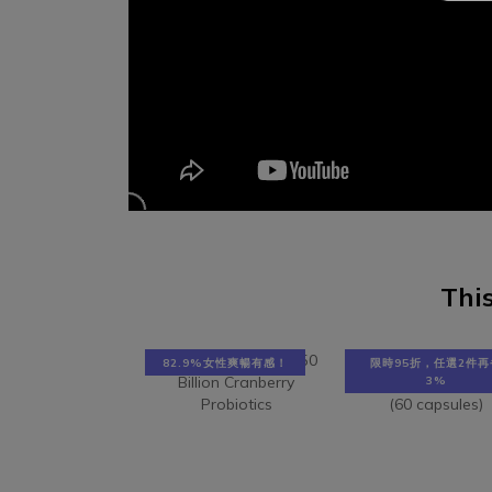
水分能帶來正常的排尿量和排尿頻率，排
露醣沒
尿過程就是一種身體自然清潔的方式，有
生活方
助維持良好細菌叢生態。好好生醫營養師
衣物，
建議每公斤體重就應該攝取 35~40 c.c.的
肛門的
水分。四、蔓越莓蔓越莓富含多種原花青
至少攝
素、類黃酮、多酚類、又以A型原花青素
1800
(Proanthocyanidins) 是女性私密的小幫
清潔完
手，抵抗尿道上的壞菌糾纏不清。五、私
出
密專利益生菌古往今來，女性私密住著50
PRON
種以上的微生物小居民，其中又以乳酸菌
打造私密
This
佔了80％，有助維持舒適的弱酸性環境。
絕壞菌
近年醫學專家研究發現，具有私密處專利
鍵！
和澳洲藥證認可的PRONULIFE
Vag
82.9%女性爽暢有感！
限時95折，任選2件再
VagProtect 益生菌能改變細菌叢生態，
3%
常是使
幫助女性維持健康的弱酸性環境，減少壞
這種抗
菌在陰道滋生發炎。推薦產品：500億蔓
反而
越莓益生菌＋好檬鈣500億蔓越莓益生菌
說，維
針對全方位解決女性私密處問題，500億