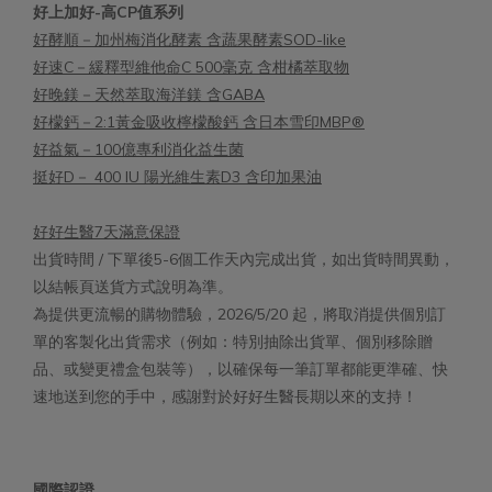
好上加好-高CP值系列
好酵順－加州梅消化酵素 含蔬果酵素SOD-like
好速C－緩釋型維他命C 500毫克 含柑橘萃取物
好晚鎂－天然萃取海洋鎂 含GABA
好檬鈣－2:1黃金吸收檸檬酸鈣 含日本雪印MBP®
好益氣－100億專利消化益生菌
挺好D－ 400 IU 陽光維生素D3 含印加果油
好好生醫7天滿意保證
出貨時間 / 下單後5-6個工作天內完成出貨，如出貨時間異動，
以結帳頁送貨方式說明為準。
為提供更流暢的購物體驗，2026/5/20 起，將取消提供個別訂
單的客製化出貨需求（例如：特別抽除出貨單、個別移除贈
品、或變更禮盒包裝等），以確保每一筆訂單都能更準確、快
速地送到您的手中，感謝對於好好生醫長期以來的支持！
國際認證