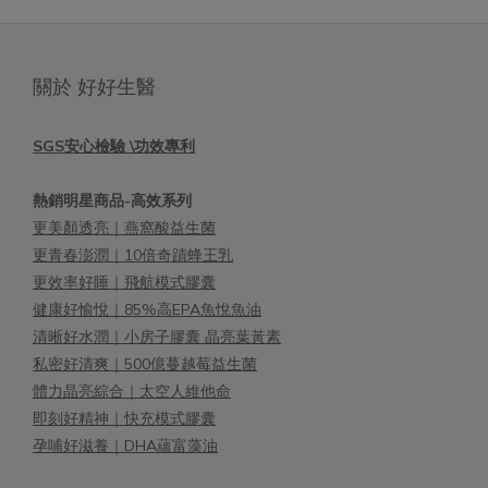
關於 好好生醫
SGS安心檢驗 \功效專利
熱銷明星商品-高效系列
更美顏透亮｜燕窩酸益生菌
更青春澎潤｜10倍奇蹟蜂王乳
更效率好睡｜飛航模式膠囊
健康好愉悅｜85%高EPA魚悅魚油
清晰好水潤｜小房子膠囊 晶亮葉黃素
私密好清爽｜500億蔓越莓益生菌
體力晶亮綜合｜太空人維他命
即刻好精神｜快充模式膠囊
孕哺好滋養｜DHA蘊富藻油