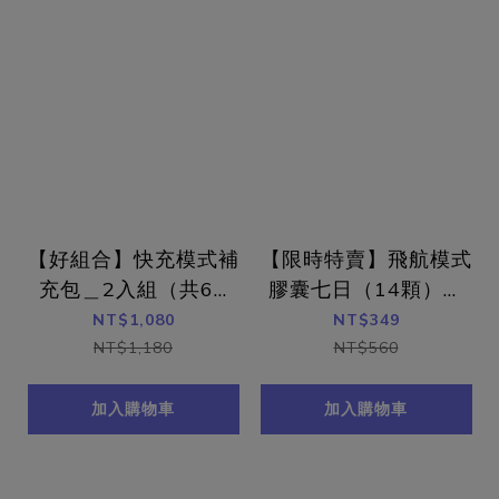
【好組合】快充模式補
【限時特賣】飛航模式
充包＿2入組（共60
膠囊七日（14顆）體
顆）
驗組
NT$1,080
NT$349
NT$1,180
NT$560
加入購物車
加入購物車