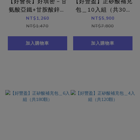
【好會長】好填密－甘
【好豐盈】正矽酸補充
氨酸亞鐵+甘胺酸鋅＿
包＿10入組（共300
3入組（共90顆）
顆）
NT$1,260
NT$5,900
NT$1,470
NT$7,800
加入購物車
加入購物車