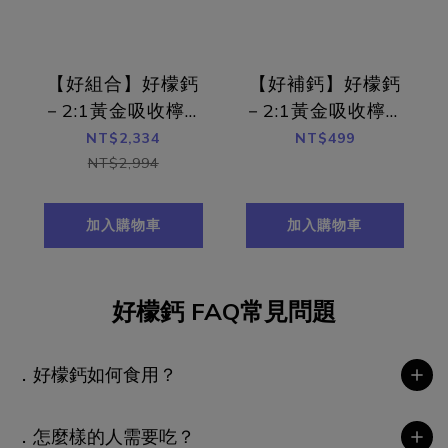
【好組合】好檬鈣
【好補鈣】好檬鈣
－2:1黃金吸收檸檬
－2:1黃金吸收檸檬
酸鈣 含雪印MBP®
酸鈣 含雪印
NT$2,334
NT$499
6入組（90包）
MBP®（15包）
NT$2,994
加入購物車
加入購物車
好檬鈣 FAQ常見問題
．好檬鈣如何食用？
．怎麼樣的人需要吃？