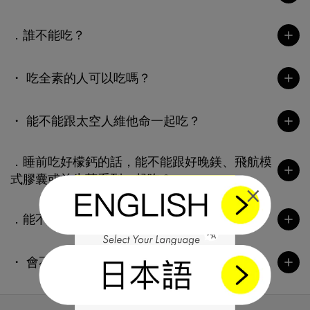
．誰不能吃？
・ 吃全素的人可以吃嗎？
・ 能不能跟太空人維他命一起吃？
．睡前吃好檬鈣的話，能不能跟好晚鎂、飛航模
式膠囊或益生菌系列一起吃？
×
．能不能跟藥物一起吃？
・ 會不會有副作用？