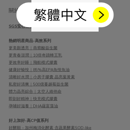
關於 好好生醫
SGS安心檢驗 \功效專利
熱銷明星商品-高效系列
更美顏透亮｜燕窩酸益生菌
更青春澎潤｜10倍奇蹟蜂王乳
更效率好睡｜飛航模式膠囊
健康好愉悅｜85%高EPA魚悅魚油
清晰好水潤｜小房子膠囊 晶亮葉黃素
私密好清爽｜500億蔓越莓益生菌
體力晶亮綜合｜太空人維他命
即刻好精神｜快充模式膠囊
孕哺好滋養｜DHA蘊富藻油
好上加好-高CP值系列
好酵順－加州梅消化酵素 含蔬果酵素SOD-like