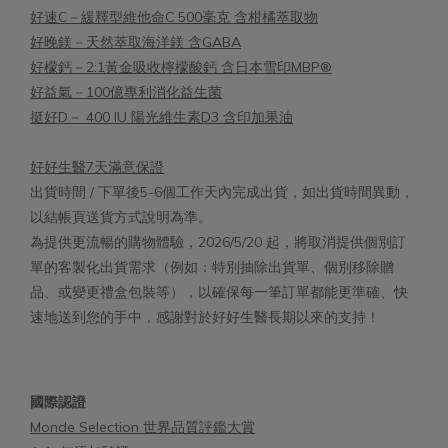
好速C－緩釋型維他命C 500毫克 含柑橘萃取物
好晚鎂－天然萃取海洋鎂 含GABA
好檬鈣－2:1黃金吸收檸檬酸鈣 含日本雪印MBP®
好益氣－100億專利消化益生菌
挺好D－ 400 IU 陽光維生素D3 含印加果油
好好生醫7天滿意保證
出貨時間 / 下單後5-6個工作天內完成出貨，如出貨時間異動，
以結帳頁送貨方式說明為準。
為提供更流暢的購物體驗，2026/5/20 起，將取消提供個別訂
單的客製化出貨需求（例如：特別抽除出貨單、個別移除贈
品、或變更禮盒包裝等），以確保每一筆訂單都能更準確、快
速地送到您的手中，感謝對於好好生醫長期以來的支持！
國際認證
Monde Selection 世界品質評鑑大賞